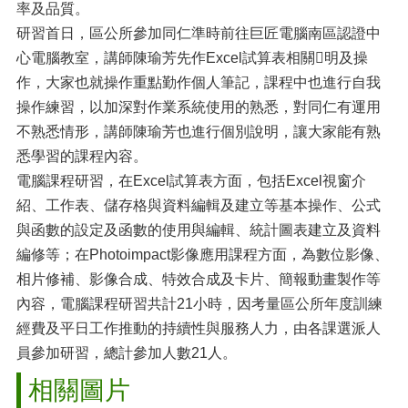
率及品質。
研習首日，區公所參加同仁準時前往巨匠電腦南區認證中
心電腦教室，講師陳瑜芳先作Excel試算表相關明及操
作，大家也就操作重點勤作個人筆記，課程中也進行自我
操作練習，以加深對作業系統使用的熟悉，對同仁有運用
不熟悉情形，講師陳瑜芳也進行個別說明，讓大家能有熟
悉學習的課程內容。
電腦課程研習，在Excel試算表方面，包括Excel視窗介
紹、工作表、儲存格與資料編輯及建立等基本操作、公式
與函數的設定及函數的使用與編輯、統計圖表建立及資料
編修等；在Photoimpact影像應用課程方面，為數位影像、
相片修補、影像合成、特效合成及卡片、簡報動畫製作等
內容，電腦課程研習共計21小時，因考量區公所年度訓練
經費及平日工作推動的持續性與服務人力，由各課選派人
員參加研習，總計參加人數21人。
相關圖片