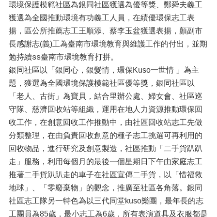
環境保護模範社區為銀同社區獲選為優等獎、鄭舜夫義工
獲選為全國推動環境有功義工人員，在績優環保志工表
揚，區公所推薦志工王順添、蔡李玉盆獲選表揚，顏副市
長感謝志(義)工為臺南市環境教育與維護工作的付出，並期
勉持續臺南市環境教育打拼。
銀同社區以「銀同心，銀髮情，環保Kuso一世情 」為主
題，獲選為全國環境保護模範社區優等獎，銀同社區以
「老人、古街」為寶貝，結合里辦公處、婦女會、社區巡
守隊、慈濟回收站等組織，運用在地人力資源推動環保回
收工作，在創意回收工作推動中，由社區回收站志工先做
分類整理，在由負責回收創意的種子志工挑選可再利用的
回收物品，進行研究及創意製造，社區推動「二手貨趴趴
走」服務，利用每個月的最後一個星期日下午由家庭志工
推著二手貨趴趴走的車子在社區宣傳二手貨，以「惜福救
地球」、「零廢棄物」的觀念，推廣至社區各角落。銀同
社區志工隊另一特色為以三代同堂kuso樂團，最年長的志
工團員為85歲，最小志工為6歲，所有表演道具及衣服都是