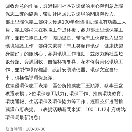
回收創意的作品，透過銀同社區對環保的用心與創意及環
保志工隊的協助，帶動社區居民對環境的關懷與投入。
郡王里環保義工鄭舜夫穫選100年全國推動環境有功義工人
員，義工鄭舜夫在教職工作退休後，參與郡王里環保義工
隊，並接任隊長工作，協助里長、帶領志工伙伴投入里鄰
環境維護工作，鄭舜夫秉持「志工笑顏作環保，健康快樂
身體好」的服務心，參與環境工作推動，並致力動社區垃
圾分類、資源回收、自備杯筷餐具、花木修剪美化環境工
作，並製作環保標語、設計安裝清便器、環保文宣自行
車，積極倡導環保意識。
在績優環保志工表揚，區公所推薦志工王順添、蔡李玉盆
獲選表揚，2位環保志工以力行環保工作、推廣環境教育、
環境通報、生活環保及環保協力等工作，經區公所遴選推
薦獲市府表揚。（表揚活動新聞來源：100.11.12市府網站/
環保局最新消息）
修改時間：109-09-30