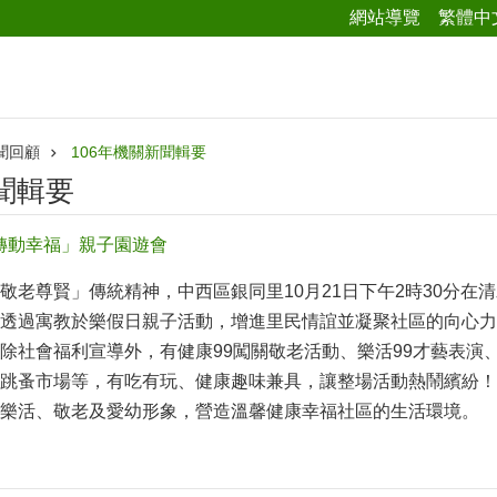
網站導覽
繁體中
聞回顧
106年機關新聞輯要
聞輯要
-轉動幸福」親子園遊會
敬老尊賢」傳統精神，中西區銀同里10月21日下午2時30分在清
透過寓教於樂假日親子活動，增進里民情誼並凝聚社區的向心力
除社會福利宣導外，有健康99闖關敬老活動、樂活99才藝表演
跳蚤市場等，有吃有玩、健康趣味兼具，讓整場活動熱鬧繽紛！
樂活、敬老及愛幼形象，營造溫馨健康幸福社區的生活環境。