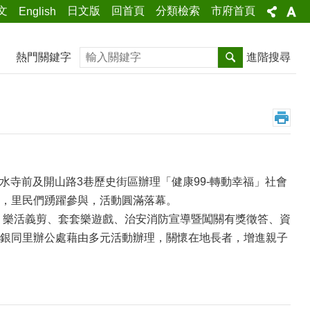
文
日文版
回首頁
分類檢索
市府首頁
English
搜尋
熱門關鍵字
進階搜尋
水寺前及開山路3巷歷史街區辦理「健康99-轉動幸福」社會
，里民們踴躍參與，活動圓滿落幕。
、樂活義剪、套套樂遊戲、治安消防宣導暨闖關有獎徵答、資
銀同里辦公處藉由多元活動辦理，關懷在地長者，增進親子