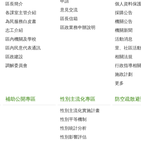
申請
區長簡介
個人資料保
意見交流
各課室主管介紹
採購公告
區長信箱
為民服務白皮書
機關公告
區政業務申辦說明
志工介紹
機關新聞
區內機關及學校
活動消息
區內民意代表通訊
里、社區活
區政建設
相關法規
調解委員會
行政指導相
施政計劃
更多
補助公開專區
性別主流化專區
防空疏散避
性別主流化實施計畫
性別平等機制
性別統計分析
性別影響評估