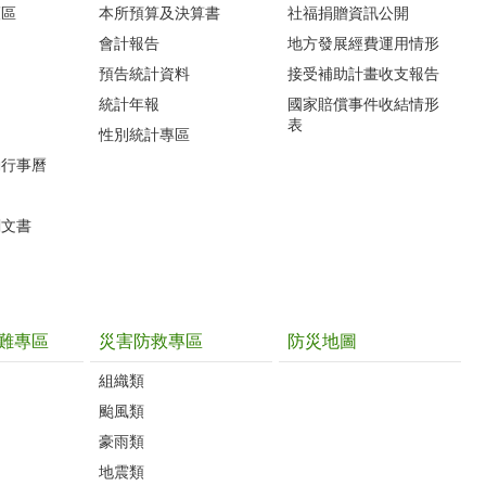
護區
本所預算及決算書
社福捐贈資訊公開
會計報告
地方發展經費運用情形
預告統計資料
接受補助計畫收支報告
統計年報
國家賠償事件收結情形
表
性別統計專區
動行事曆
關文書
難專區
災害防救專區
防災地圖
組織類
颱風類
豪雨類
地震類