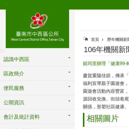
:::
跳到主要內容區塊
:::
首頁
歷年機關新
106年機關新
:::
認識中西區
銀同里辦理「健康99
區政簡介
慶賀重陽佳節，傳承「
福利宣導親子園遊會，
便民服務
園遊會活動內容豐富，
源回收兌換、街頭巷尾
公開資訊
關係，形塑社區健康、
會計及統計資料
相關圖片