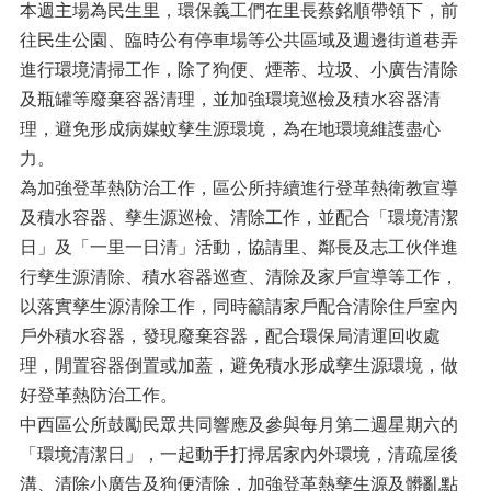
本週主場為民生里，環保義工們在里長蔡銘順帶領下，前
往民生公園、臨時公有停車場等公共區域及週邊街道巷弄
進行環境清掃工作，除了狗便、煙蒂、垃圾、小廣告清除
及瓶罐等廢棄容器清理，並加強環境巡檢及積水容器清
理，避免形成病媒蚊孳生源環境，為在地環境維護盡心
力。
為加強登革熱防治工作，區公所持續進行登革熱衛教宣導
及積水容器、孳生源巡檢、清除工作，並配合「環境清潔
日」及「一里一日清」活動，協請里、鄰長及志工伙伴進
行孳生源清除、積水容器巡查、清除及家戶宣導等工作，
以落實孳生源清除工作，同時籲請家戶配合清除住戶室內
戶外積水容器，發現廢棄容器，配合環保局清運回收處
理，閒置容器倒置或加蓋，避免積水形成孳生源環境，做
好登革熱防治工作。
中西區公所鼓勵民眾共同響應及參與每月第二週星期六的
「環境清潔日」，一起動手打掃居家內外環境，清疏屋後
溝、清除小廣告及狗便清除，加強登革熱孳生源及髒亂點