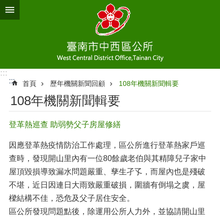
跳到主要內容區塊
:::
:::
首頁
歷年機關新聞回顧
108年機關新聞輯要
108年機關新聞輯要
登革熱巡查 助弱勢父子房屋修繕
因應登革熱疫情防治工作處理，區公所進行登革熱家戶巡
查時，發現開山里內有一位80餘歲老伯與其精障兒子家中
屋頂毀損導致漏水問題嚴重、孳生孑孓，而屋內也是殘破
不堪，近日因連日大雨致嚴重破損，圍牆有倒塌之虞，屋
樑結構不佳，恐危及父子居住安全。
區公所發現問題點後，除運用公所人力外，並協請開山里