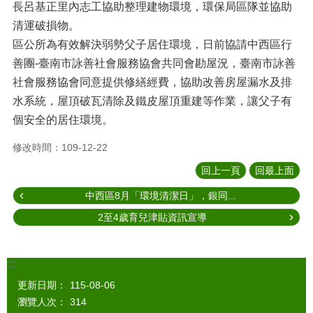
長呂基正里內志工協助整理建物環境，環保局區隊並協助
清運破損物。
區公所為有效解決弱勢父子居住環境，日前協請中西區行
善團-臺南市詠善社會服務協會共同會勘屋況，臺南市詠善
社會服務協會同意提供修繕經費，協助改善房屋漏水及排
水系統，屋頂破瓦清除及鐵皮屋頂重建等作業，讓父子有
個安全的居住環境。
修改時間：109-12-22
回上一頁
回最上面
中西區8月「環境清潔日」，銀同...
2至4歲育兒津貼資訊宣導
:::
更新日期：
115-08-06
瀏覽人次：
314