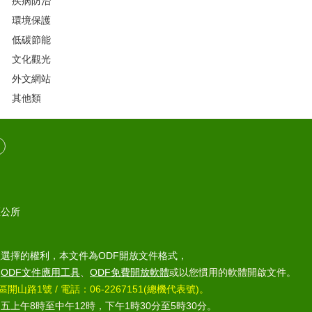
疾病防治
環境保護
低碳節能
文化觀光
外文網站
其他類
區公所
選擇的權利，本文件為ODF開放文件格式，
部
ODF文件應用工具
、
ODF免費開放軟體
或以您慣用的軟體開啟文件。
區開山路1號 / 電話：06-2267151(總機代表號)。
上午8時至中午12時，下午1時30分至5時30分。