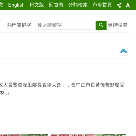
文
日文版
回首頁
分類檢索
市府首頁
English
搜尋
熱門關鍵字
進階搜尋
民政人員暨資深里鄰長表揚大會」，會中由市長黃偉哲頒發受
努力