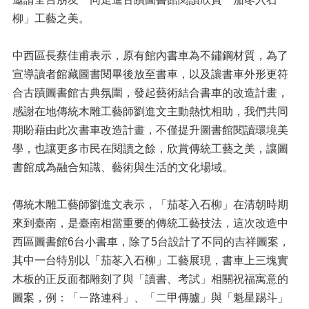
柳」工藝之美。
中西區長蔡佳甫表示，原有館內書車為不鏽鋼材質，為了
宣導讀者館藏圖書閱畢後放至書車，以及讓書車外形更符
合古蹟圖書館古典氛圍，發起藝術結合書車的改造計畫，
感謝在地傳統木雕工藝師劉進文主動熱忱相助，我們共同
期盼藉由此次書車改造計畫，不僅提升圖書館閱讀環境美
學，也讓更多市民在閱讀之餘，欣賞傳統工藝之美，讓圖
書館成為融合知識、藝術與生活的文化場域。
傳統木雕工藝師劉進文表示，「茄苳入石柳」在清朝時期
來到臺南，是臺南相當重要的傳統工藝技法，這次改造中
西區圖書館6台小書車，除了5台設計了不同的吉祥圖案，
其中一台特別以「茄苳入石柳」工藝展現，書車上三塊實
木板的正反面都雕刻了與「讀書、考試」相關祝福寓意的
圖案，例：「ㄧ路連科」、「二甲傳臚」與「魁星踢斗」