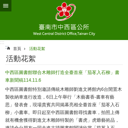
跳到主要內容區塊
:::
:::
首頁
活動花絮
活動花絮
中西區圖書館聯合木雕師打造全臺首座「茄苳入石柳」書
車新聞稿114.11.6
中西區圖書館特別邀請傳統木雕師劉進文將館內6台閒置木
製收納車進行改造，6日上午舉行「木藝書香-書車有藝
思」發表會，現場貴賓共同揭幕亮相全臺首座「茄苳入石
柳」小書車。即日起至中西區圖書館尋找書車，拍照上傳
就有機會獲得劉進文木雕師特製的「書虎」虎爺藝術品，
邀請全台朋友一同走進古蹟圖書館閱讀欣賞「茄苳入石