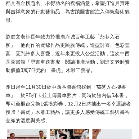
都具有金榜題名、求得功名的祝福涵意，希望打造具實用
與吉祥意象的行動藝術品，為古蹟圖書館注入傳統藝術氣
息。
劉進文老師長年致力於推廣府城百年工藝「茄苳入石
柳」，他創作的虎爺作品更跳脫傳統，造型討喜、色彩豐
富，受到許多人喜愛，近年來更投入公益活動，這次中西
區圖書館「尋書車送書虎」閱讀推廣活動，劉進文老師贊
助價值3萬7仟元的「書虎」木雕工藝品。
即日起至11月30日於中西區圖書館找到「茄苳入石柳書
車」，於FB打卡並上傳書車照片，同時於館內借5本書，
即可至櫃台兌換1張摸彩券，12月2日將抽出一名幸運讀者
獲贈「書虎」木雕工藝品，讓更多人感受傳統工藝與書香
交織的溫度與美感。