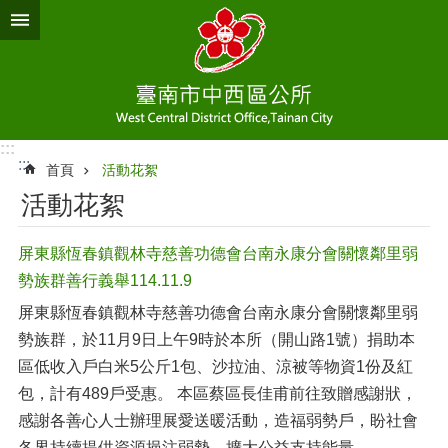
跳到主要內容區塊
:::
:::
首頁
活動花絮
活動花絮
屏東縣恆春鎮觀林寺慈善功德會台南永康分會關懷鄰里弱
勢族群善行義舉114.11.9
屏東縣恆春鎮觀林寺慈善功德會台南永康分會關懷鄰里弱
勢族群，於11月9日上午9時於本所（開山路1號）捐助本
區低收入戶白米5公斤1包、沙拉油、涼被等物資1份及紅
包，計有489戶受惠。 本區蔡區長佳甫前往致贈感謝狀，
感謝各善心人士辦理展愛送暖活動，造福弱勢戶，盼社會
各界持續提供資源挹注弱勢，擴大公益支持能量。