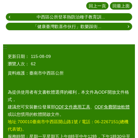
回上一頁
回最上面
中西區公所登革熱防治種子教育訓...
「健康臺灣歡喜作伙行」歡樂踩街...
:::
更新日期：
115-08-09
瀏覽人次：
62
資料維護：臺南市中西區公所
為提供使用者有文書軟體選擇的權利，本文件為ODF開放文件格
式，
建議您可安裝數位發展部
ODF文件應用工具
、
ODF免費開放軟體
或以您慣用的軟體開啟文件。
地址:700010臺南市中西區開山路1號 / 電話：06-2267151(總機
代表號)。
服務時間：星期一至星期五上午8時至中午12時，下午1時30分至