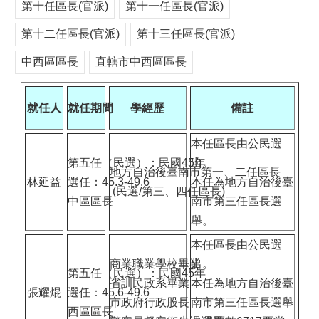
第十任區長(官派)
第十一任區長(官派)
第十二任區長(官派)
第十三任區長(官派)
中西區區長
直轄市中西區區長
就任人
就任期間
學經歷
備註
本任區長由公民選
第五任（民選）：民國45年
出。
地方自治後臺南市第一、二任區長
林延益
選任：45.3-49.6
本任為地方自治後臺
(民選/第三、四任區長)
中區區長
南市第三任區長選
舉。
本任區長由公民選
商業職業學校畢業
出。
第五任（民選）：民國45年
省訓民政系畢業
本任為地方自治後臺
張耀焜
選任：45.6-49.6
市政府行政股長
南市第三任區長選舉
西區區長