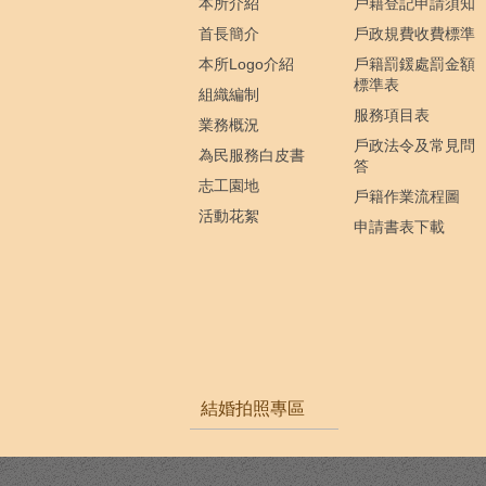
本所介紹
戶籍登記申請須知
首長簡介
戶政規費收費標準
本所Logo介紹
戶籍罰鍰處罰金額
標準表
組織編制
服務項目表
業務概況
戶政法令及常見問
為民服務白皮書
答
志工園地
戶籍作業流程圖
活動花絮
申請書表下載
結婚拍照專區