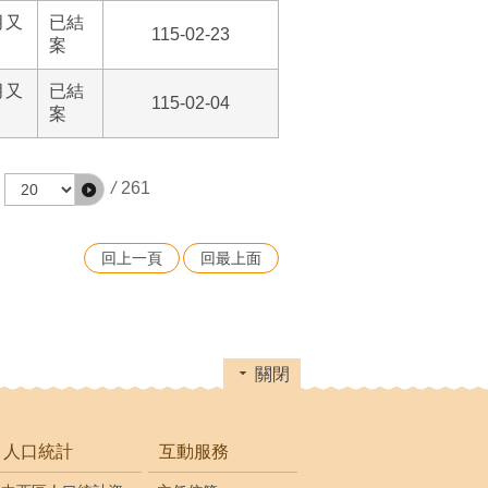
月又
已結
115-02-23
案
月又
已結
115-02-04
案
/
261
回上一頁
回最上面
關閉
人口統計
互動服務