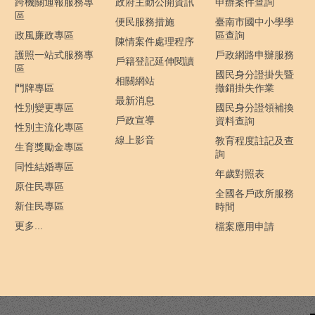
跨機關通報服務專
政府主動公開資訊
申辦案件查詢
區
便民服務措施
臺南市國中小學學
政風廉政專區
區查詢
陳情案件處理程序
護照一站式服務專
戶政網路申辦服務
戶籍登記延伸閱讀
區
國民身分證掛失暨
相關網站
門牌專區
撤銷掛失作業
最新消息
性別變更專區
國民身分證領補換
戶政宣導
資料查詢
性別主流化專區
線上影音
教育程度註記及查
生育獎勵金專區
詢
同性結婚專區
年歲對照表
原住民專區
全國各戶政所服務
新住民專區
時間
更多...
檔案應用申請