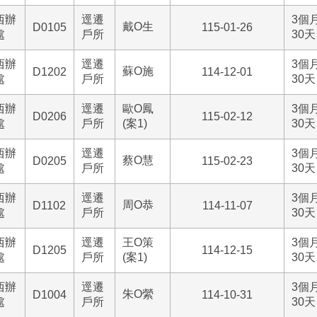
西辦
逕遷
3個
戴O生
D0105
115-01-26
處
戶所
30天
西辦
逕遷
3個
蘇O施
D1202
114-12-01
處
戶所
30天
西辦
逕遷
歐O鳳
3個
D0206
115-02-12
處
戶所
(案1)
30天
西辦
逕遷
3個
蔡O慧
D0205
115-02-23
處
戶所
30天
西辦
逕遷
3個
周O恭
D1102
114-11-07
處
戶所
30天
西辦
逕遷
王O策
3個
D1205
114-12-15
處
戶所
(案1)
30天
西辦
逕遷
3個
朱O縈
D1004
114-10-31
處
戶所
30天