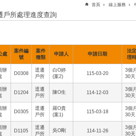
首頁
線上服務
遷戶所處理進度查詢
案件編
案件
法
公處
申請人
申請日期
號
種類
理
西辦
逕遷
白O婷
3個
D0308
115-03-20
處
戶所
(案2)
30天
西辦
逕遷
3個
陳O生
D1204
114-12-03
處
戶所
30天
西辦
逕遷
羅O貴
3個
D0305
115-03-18
處
戶所
(案1)
30天
西辦
逕遷
3個
吳O剛
D1105
114-11-26
處
戶所
30天