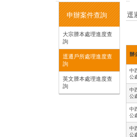
逕
申辦案件查詢
大宗謄本處理進度查
詢
辦
逕遷戶所處理進度查
詢
中
公
英文謄本處理進度查
詢
中
公
中
公
中
公