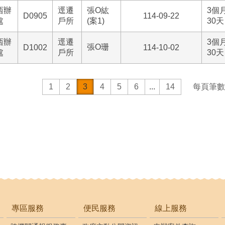
西辦
逕遷
張O紘
3個
D0905
114-09-22
處
戶所
(案1)
30天
西辦
逕遷
3個
張O珊
D1002
114-10-02
處
戶所
30天
1
2
3
4
5
6
...
14
每頁筆數
專區服務
便民服務
線上服務