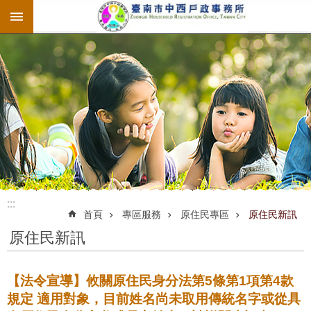
:::
跳到主要內容區塊
:::
:::
首頁
專區服務
原住民專區
原住民新訊
原住民新訊
【法令宣導】攸關原住民身分法第5條第1項第4款
規定 適用對象，目前姓名尚未取用傳統名字或從具