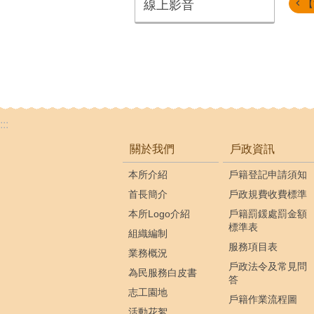
【
線上影音
:::
關於我們
戶政資訊
本所介紹
戶籍登記申請須知
首長簡介
戶政規費收費標準
本所Logo介紹
戶籍罰鍰處罰金額
標準表
組織編制
服務項目表
業務概況
戶政法令及常見問
為民服務白皮書
答
志工園地
戶籍作業流程圖
活動花絮