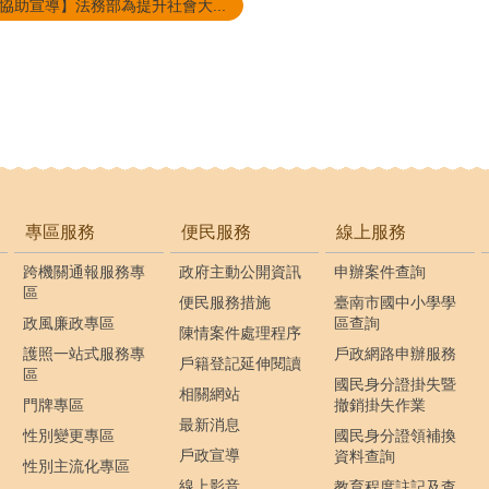
協助宣導】法務部為提升社會大...
專區服務
便民服務
線上服務
跨機關通報服務專
政府主動公開資訊
申辦案件查詢
區
便民服務措施
臺南市國中小學學
政風廉政專區
區查詢
陳情案件處理程序
護照一站式服務專
戶政網路申辦服務
戶籍登記延伸閱讀
區
國民身分證掛失暨
相關網站
門牌專區
撤銷掛失作業
最新消息
性別變更專區
國民身分證領補換
戶政宣導
資料查詢
性別主流化專區
線上影音
教育程度註記及查