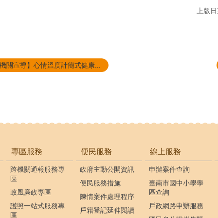
上版日期
機關宣導】心情溫度計簡式健康...
專區服務
便民服務
線上服務
跨機關通報服務專
政府主動公開資訊
申辦案件查詢
區
便民服務措施
臺南市國中小學學
政風廉政專區
區查詢
陳情案件處理程序
護照一站式服務專
戶政網路申辦服務
戶籍登記延伸閱讀
區