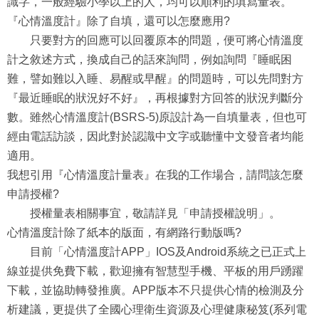
識字，一般經驗小學以上的人，均可以順利的填寫量表。
『心情溫度計』除了自填，還可以怎麼應用?
只要對方的回應可以回覆原本的問題，便可將心情溫度
計之敘述方式，換成自己的話來詢問，例如詢問『睡眠困
難，譬如難以入睡、易醒或早醒』的問題時，可以先問對方
『最近睡眠的狀況好不好』，再根據對方回答的狀況判斷分
數。雖然心情溫度計(BSRS-5)原設計為一自填量表，但也可
經由電話訪談，因此對於認識中文字或聽懂中文發音者均能
適用。
我想引用『心情溫度計量表』在我的工作場合，請問該怎麼
申請授權?
授權量表相關事宜，敬請詳見「申請授權說明」。
心情溫度計除了紙本的版面，有網路行動版嗎?
目前「心情溫度計APP」IOS及Android系統之已正式上
線並提供免費下載，歡迎擁有智慧型手機、平板的用戶踴躍
下載，並協助轉發推廣。APP版本不只提供心情的檢測及分
析建議，更提供了全國心理衛生資源及心理健康秘笈(系列電