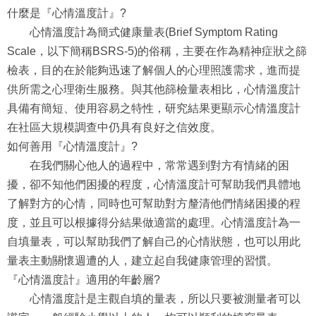
什麼是『心情溫度計』?
心情溫度計為簡式健康量表(Brief Symptom Rating
Scale，以下簡稱BSRS-5)的俗稱，主要在作為精神症狀之篩
檢表，目的在於能夠迅速了解個人的心理照護需求，進而提
供所需之心理衛生服務。與其他篩檢量表相比，心情溫度計
具備有簡短、使用容易之特性，研究結果更顯示心情溫度計
在社區大規模調查中仍具有良好之信效度。
如何善用『心情溫度計』?
在我們關心他人的過程中，常常遇到對方有情緒的困
擾，卻不知他們困擾的程度，心情溫度計可幫助我們具體地
了解對方的心情，同時也可幫助對方釐清他們情緒困擾的程
度，並且可以根據得分結果做適當的處理。心情溫度計為一
自填量表，可以幫助我們了解自己的心情狀態，也可以用此
量表主動關懷週遭的人，建立起自我健康管理的習慣。
『心情溫度計』適用的年齡層?
心情溫度計是主觀自填的量表，所以只要被測量者可以