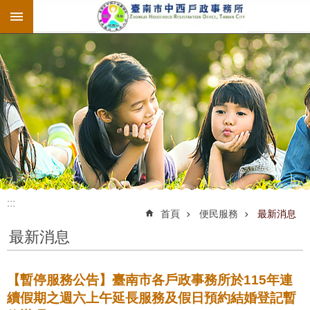
:::
跳到主要內容區塊
:::
:::
首頁
便民服務
最新消息
最新消息
【暫停服務公告】臺南市各戶政事務所於115年連
續假期之週六上午延長服務及假日預約結婚登記暫