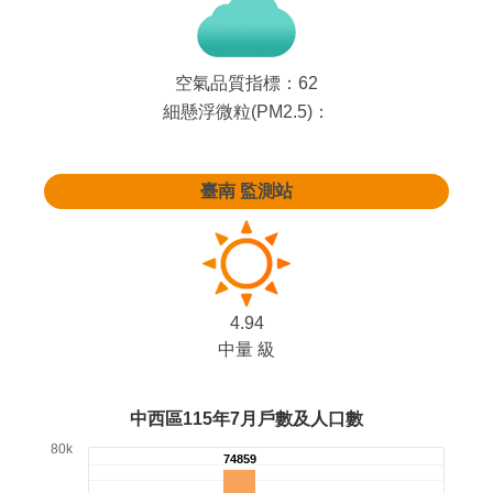
空氣品質指標：
62
細懸浮微粒(PM2.5)：
臺南
監測站
4.94
中量 級
中西區115年7月戶數及人口數
80k
74859
74859