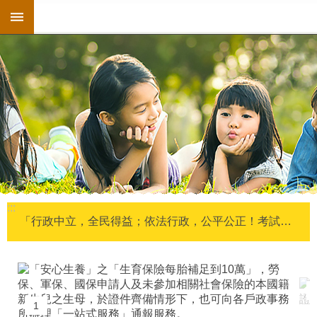
:::
跳到主要內容區塊
搜
尋
進
階
搜
尋
關
於
我
們
:::
戶
「行政中立，全民得益；依法行政，公平公正！考試院公務 人員保障暨培訓委員會提醒您。」
政
資
訊
專
區
1