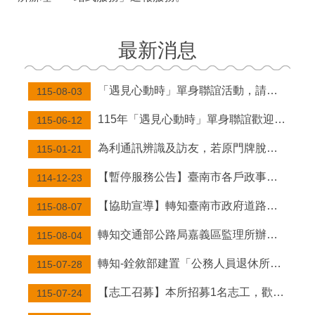
服
務
最新消息
便
民
服
「遇見心動時」單身聯誼活動，請至內政部戶政司全球資訊網查詢。
務
115-08-03
115年「遇見心動時」單身聯誼歡迎踴躍參與
線
115-06-12
上
為利通訊辨識及訪友，若原門牌脫落、遺失或毀損不堪使用，請房屋所有權人、管理人或現住人（有設戶籍於該地址）申請補發（每面新台幣50元整）。
115-01-21
服
務
【暫停服務公告】臺南市各戶政事務所於115年連續假期之週六上午延長服務及假日預約結婚登記暫停辦理
114-12-23
人
【協助宣導】轉知臺南市政府道路交通安全宣導「你的守護不該鬆懈—請勿讓孩子在道路玩耍」。
115-08-07
口
統
轉知交通部公路局嘉義區監理所辦理「115年跨機關結合路老師高齡者交通安全宣導團研習活動計畫」資訊。
115-08-04
計
轉知-銓敘部建置「公務人員退休所得重審後實發金額試算器」，請轉知退休人員多加利用。
115-07-28
互
動
【志工召募】本所招募1名志工，歡迎對志願服務具熱忱者,加入本所志工行列!
115-07-24
服
務