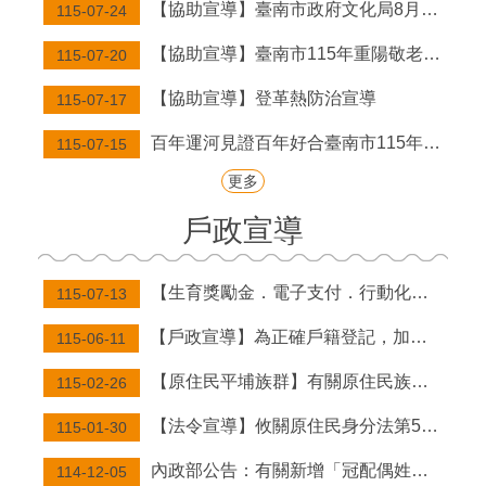
【協助宣導】臺南市政府文化局8月「劇場ART報馬仔」系列講座
115-07-24
結
【協助宣導】臺南市115年重陽敬老金致贈作業實施計畫
115-07-20
婚
拍
【協助宣導】登革熱防治宣導
115-07-17
照
專
百年運河見證百年好合臺南市115年聯合婚禮浪漫登場 7/20中午12時起正式受理網路報名，限額50對，歡迎踴躍參與
115-07-15
區
更多
回
戶政宣導
首
頁
【生育獎勵金．電子支付．行動化服務．門牌】宣導
115-07-13
網
站
【戶政宣導】為正確戶籍登記，加強虛報遷徙人口之查察，以防範不實戶籍遷徙，請依居住事實申辦遷徙登記，免於觸法！
115-06-11
導
覽
【原住民平埔族群】有關原住民族委員會依平埔原住民族群身分法第9條第2項辦理，公告西拉雅、道卡斯等民族成員身分認定要件草案。
115-02-26
English
【法令宣導】攸關原住民身分法第5條第1項第4款規定適用對象，目前姓名尚未取用傳統名字或從具有原住民身分之父或母之姓者，請詳閱本訊息。
115-01-30
市
內政部公告：有關新增「冠配偶姓登記」及「經法院調解、和解成立或裁判確定之終止收養撤銷登記」，得由民眾以自然人憑證於網路申請登記。
114-12-05
府