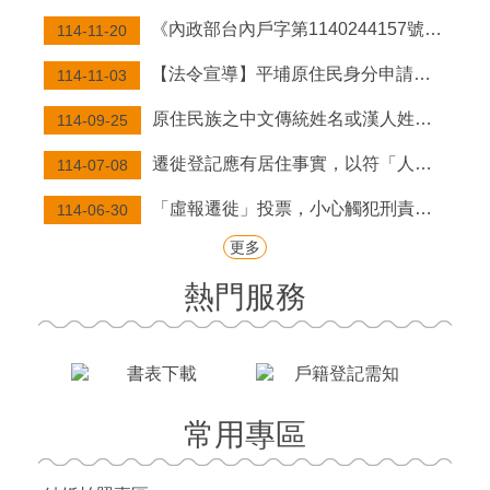
網
《內政部台內戶字第1140244157號令修正發布「戶政事務所辦理結婚登記作業規定」》
114-11-20
站
【法令宣導】平埔原住民身分申請流程
114-11-03
主
任
原住民族之中文傳統姓名或漢人姓名，均得以傳統姓名之原住民族文字並列登記。
114-09-25
信
箱
遷徙登記應有居住事實，以符「人籍合一」及正確戶籍資料，並免於觸法受罰！
114-07-08
分
「虛報遷徙」投票，小心觸犯刑責。遷徙登記應有居住事實，凡為選舉而虛報遷徙者，經查屬實將撤銷登記，科處九千元以下之罰款。
114-06-30
類
檢
更多
索
熱門服務
常用專區