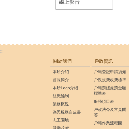
線上影音
:::
關於我們
戶政資訊
本所介紹
戶籍登記申請須知
首長簡介
戶政規費收費標準
本所Logo介紹
戶籍罰鍰處罰金額
標準表
組織編制
服務項目表
業務概況
戶政法令及常見問
為民服務白皮書
答
志工園地
戶籍作業流程圖
活動花絮