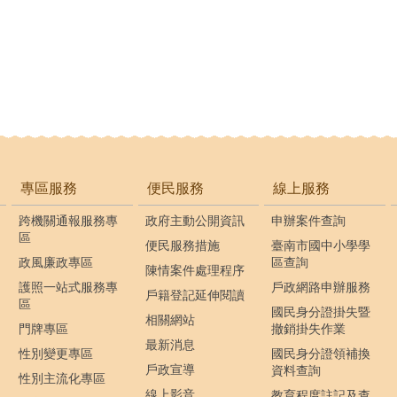
專區服務
便民服務
線上服務
跨機關通報服務專
政府主動公開資訊
申辦案件查詢
區
便民服務措施
臺南市國中小學學
政風廉政專區
區查詢
陳情案件處理程序
護照一站式服務專
戶政網路申辦服務
戶籍登記延伸閱讀
區
國民身分證掛失暨
相關網站
門牌專區
撤銷掛失作業
最新消息
性別變更專區
國民身分證領補換
戶政宣導
資料查詢
性別主流化專區
線上影音
教育程度註記及查