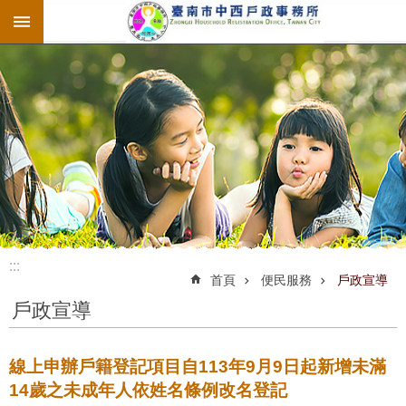
:::
跳到主要內容區塊
:::
:::
首頁
便民服務
戶政宣導
戶政宣導
線上申辦戶籍登記項目自113年9月9日起新增未滿
14歲之未成年人依姓名條例改名登記