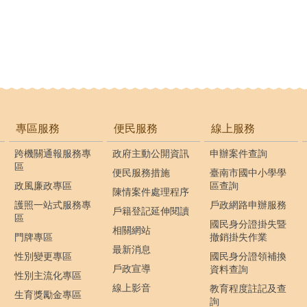
專區服務
便民服務
線上服務
跨機關通報服務專
政府主動公開資訊
申辦案件查詢
區
便民服務措施
臺南市國中小學學
政風廉政專區
區查詢
陳情案件處理程序
護照一站式服務專
戶政網路申辦服務
戶籍登記延伸閱讀
區
國民身分證掛失暨
相關網站
門牌專區
撤銷掛失作業
最新消息
性別變更專區
國民身分證領補換
戶政宣導
資料查詢
性別主流化專區
線上影音
教育程度註記及查
生育獎勵金專區
詢