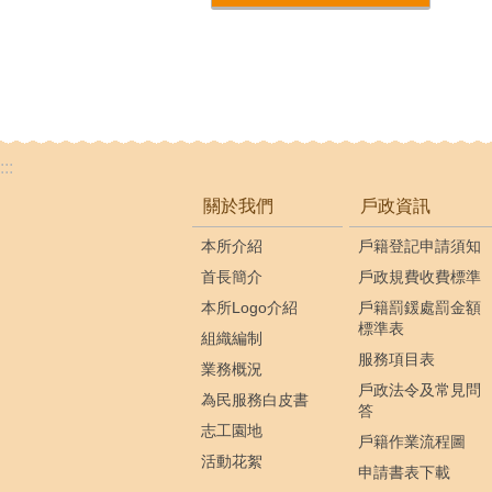
:::
關於我們
戶政資訊
本所介紹
戶籍登記申請須知
首長簡介
戶政規費收費標準
本所Logo介紹
戶籍罰鍰處罰金額
標準表
組織編制
服務項目表
業務概況
戶政法令及常見問
為民服務白皮書
答
志工園地
戶籍作業流程圖
活動花絮
申請書表下載