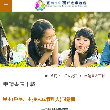
:::
跳到主要內容區塊
:::
:::
首頁
戶政資訊
申請書表下載
申請書表下載
屋主(戶長、主持人或管理人)同意書