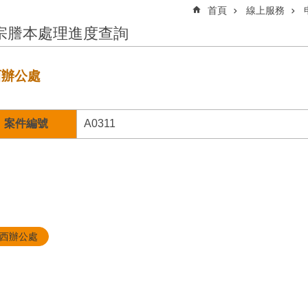
首頁
線上服務
宗謄本處理進度查詢
西辦公處
案件編號
A0311
西辦公處