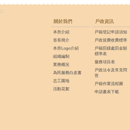
:::
關於我們
戶政資訊
本所介紹
戶籍登記申請須知
首長簡介
戶政規費收費標準
本所Logo介紹
戶籍罰鍰處罰金額
標準表
組織編制
服務項目表
業務概況
戶政法令及常見問
為民服務白皮書
答
志工園地
戶籍作業流程圖
活動花絮
申請書表下載