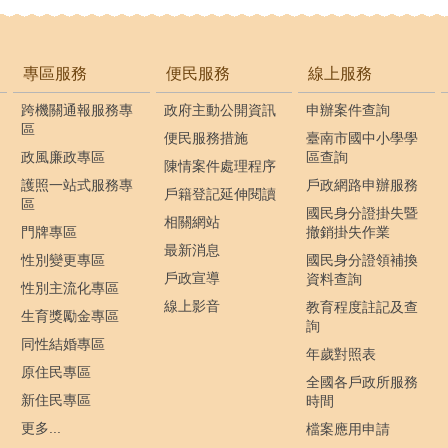
專區服務
便民服務
線上服務
跨機關通報服務專
政府主動公開資訊
申辦案件查詢
區
便民服務措施
臺南市國中小學學
政風廉政專區
區查詢
陳情案件處理程序
護照一站式服務專
戶政網路申辦服務
戶籍登記延伸閱讀
區
國民身分證掛失暨
相關網站
門牌專區
撤銷掛失作業
最新消息
性別變更專區
國民身分證領補換
戶政宣導
資料查詢
性別主流化專區
線上影音
教育程度註記及查
生育獎勵金專區
詢
同性結婚專區
年歲對照表
原住民專區
全國各戶政所服務
新住民專區
時間
更多...
檔案應用申請