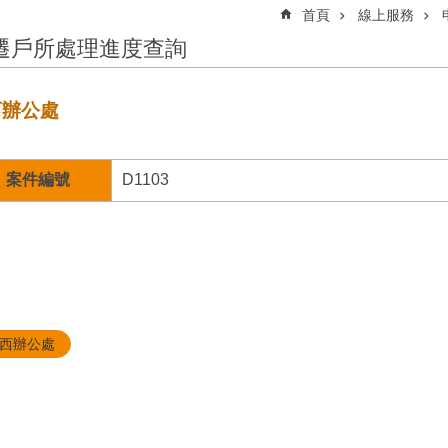
首頁
線上服務
遷戶所處理進度查詢
西辦公處
案件編號
D1103
西辦公處