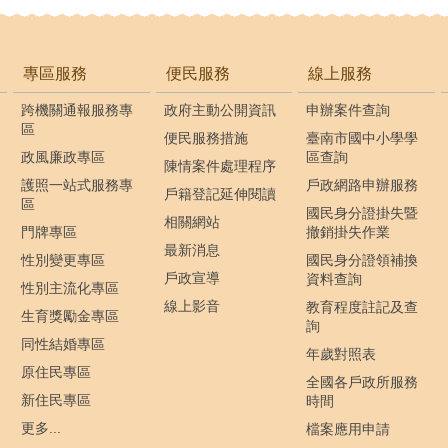
專區服務
便民服務
線上服務
跨機關通報服務專
政府主動公開資訊
申辦案件查詢
區
便民服務措施
臺南市國中小學學
政風廉政專區
區查詢
陳情案件處理程序
護照一站式服務專
戶政網路申辦服務
戶籍登記延伸閱讀
區
國民身分證掛失暨
相關網站
門牌專區
撤銷掛失作業
最新消息
性別變更專區
國民身分證領補換
戶政宣導
資料查詢
性別主流化專區
線上影音
教育程度註記及查
生育獎勵金專區
詢
同性結婚專區
年歲對照表
原住民專區
全國各戶政所服務
新住民專區
時間
更多...
檔案應用申請