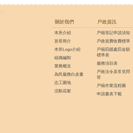
:::
關於我們
戶政資訊
本所介紹
戶籍登記申請須知
首長簡介
戶政規費收費標準
本所Logo介紹
戶籍罰鍰處罰金額
標準表
組織編制
服務項目表
業務概況
戶政法令及常見問
為民服務白皮書
答
志工園地
戶籍作業流程圖
活動花絮
申請書表下載