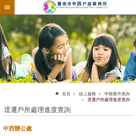
:::
跳到主要內容區塊
:::
:::
首頁
線上服務
申辦案件查詢
逕遷戶所處理進度查詢
逕遷戶所處理進度查詢
中西辦公處