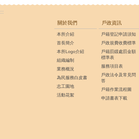
:::
關於我們
戶政資訊
本所介紹
戶籍登記申請須知
首長簡介
戶政規費收費標準
本所Logo介紹
戶籍罰鍰處罰金額
標準表
組織編制
服務項目表
業務概況
戶政法令及常見問
為民服務白皮書
答
志工園地
戶籍作業流程圖
活動花絮
申請書表下載