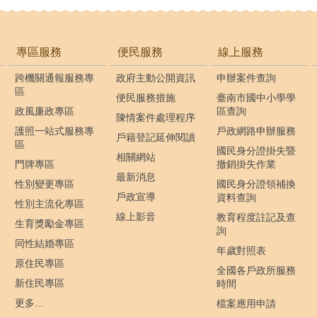
專區服務
便民服務
線上服務
跨機關通報服務專
政府主動公開資訊
申辦案件查詢
區
便民服務措施
臺南市國中小學學
政風廉政專區
區查詢
陳情案件處理程序
護照一站式服務專
戶政網路申辦服務
戶籍登記延伸閱讀
區
國民身分證掛失暨
相關網站
門牌專區
撤銷掛失作業
最新消息
性別變更專區
國民身分證領補換
戶政宣導
資料查詢
性別主流化專區
線上影音
教育程度註記及查
生育獎勵金專區
詢
同性結婚專區
年歲對照表
原住民專區
全國各戶政所服務
新住民專區
時間
更多...
檔案應用申請