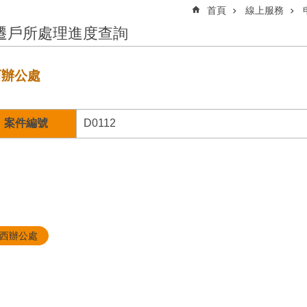
首頁
線上服務
遷戶所處理進度查詢
西辦公處
案件編號
D0112
西辦公處