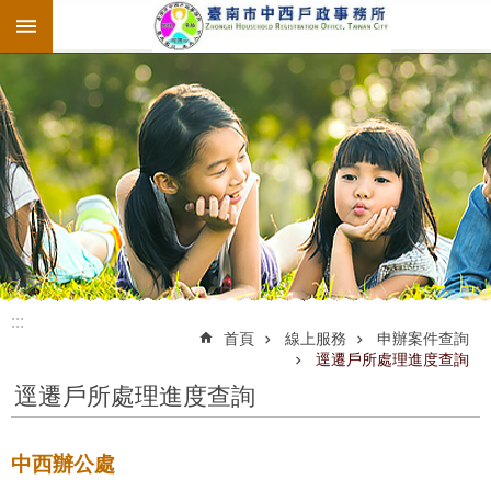
:::
跳到主要內容區塊
:::
:::
首頁
線上服務
申辦案件查詢
逕遷戶所處理進度查詢
逕遷戶所處理進度查詢
中西辦公處