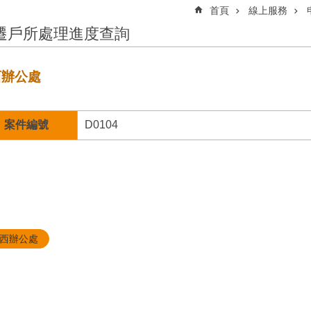
首頁
線上服務
遷戶所處理進度查詢
西辦公處
案件編號
D0104
西辦公處