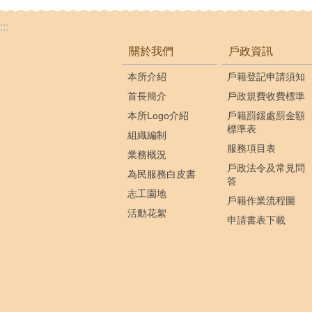
:::
關於我們
戶政資訊
本所介紹
戶籍登記申請須知
首長簡介
戶政規費收費標準
本所Logo介紹
戶籍罰鍰處罰金額
標準表
組織編制
服務項目表
業務概況
戶政法令及常見問
為民服務白皮書
答
志工園地
戶籍作業流程圖
活動花絮
申請書表下載