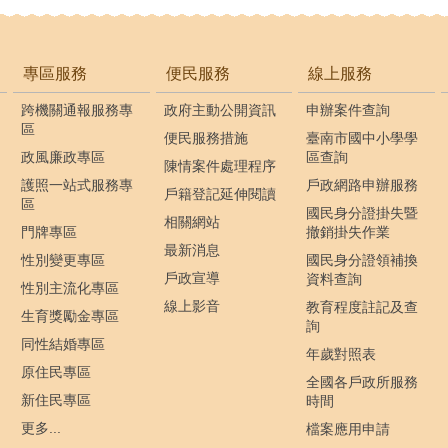
專區服務
便民服務
線上服務
跨機關通報服務專
政府主動公開資訊
申辦案件查詢
區
便民服務措施
臺南市國中小學學
政風廉政專區
區查詢
陳情案件處理程序
護照一站式服務專
戶政網路申辦服務
戶籍登記延伸閱讀
區
國民身分證掛失暨
相關網站
門牌專區
撤銷掛失作業
最新消息
性別變更專區
國民身分證領補換
戶政宣導
資料查詢
性別主流化專區
線上影音
教育程度註記及查
生育獎勵金專區
詢
同性結婚專區
年歲對照表
原住民專區
全國各戶政所服務
新住民專區
時間
更多...
檔案應用申請