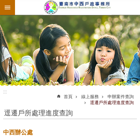
:::
跳到主要內容區塊
:::
:::
首頁
線上服務
申辦案件查詢
逕遷戶所處理進度查詢
逕遷戶所處理進度查詢
中西辦公處