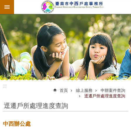
:::
跳到主要內容區塊
:::
:::
首頁
線上服務
申辦案件查詢
逕遷戶所處理進度查詢
逕遷戶所處理進度查詢
中西辦公處