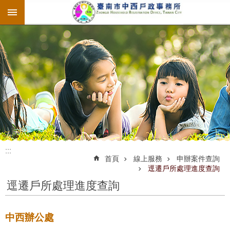
:::
跳到主要內容區塊
:::
:::
首頁
線上服務
申辦案件查詢
逕遷戶所處理進度查詢
逕遷戶所處理進度查詢
中西辦公處