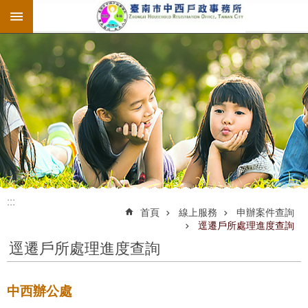
:::
跳到主要內容區塊
:::
:::
首頁
線上服務
申辦案件查詢
逕遷戶所處理進度查詢
逕遷戶所處理進度查詢
中西辦公處