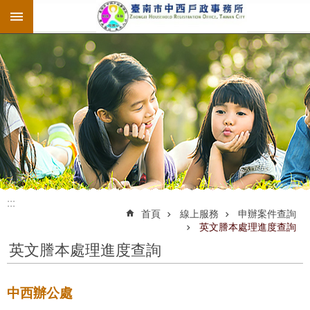
:::
跳到主要內容區塊
:::
:::
首頁
線上服務
申辦案件查詢
英文謄本處理進度查詢
英文謄本處理進度查詢
中西辦公處