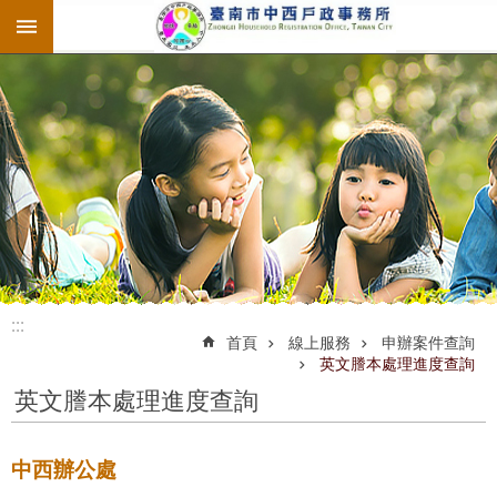
:::
跳到主要內容區塊
:::
:::
首頁
線上服務
申辦案件查詢
英文謄本處理進度查詢
英文謄本處理進度查詢
中西辦公處