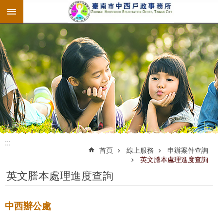
:::
跳到主要內容區塊
:::
:::
首頁
線上服務
申辦案件查詢
英文謄本處理進度查詢
英文謄本處理進度查詢
中西辦公處