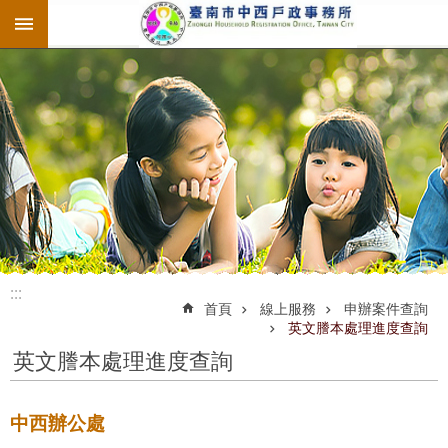
:::
跳到主要內容區塊
:::
:::
首頁
線上服務
申辦案件查詢
英文謄本處理進度查詢
英文謄本處理進度查詢
中西辦公處