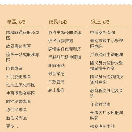
專區服務
便民服務
線上服務
跨機關通報服務專
政府主動公開資訊
申辦案件查詢
區
便民服務措施
臺南市國中小學學
政風廉政專區
區查詢
陳情案件處理程序
護照一站式服務專
戶政網路申辦服務
戶籍登記延伸閱讀
區
國民身分證掛失暨
相關網站
門牌專區
撤銷掛失作業
最新消息
性別變更專區
國民身分證領補換
戶政宣導
資料查詢
性別主流化專區
線上影音
教育程度註記及查
生育獎勵金專區
詢
同性結婚專區
年歲對照表
原住民專區
全國各戶政所服務
新住民專區
時間
更多...
檔案應用申請