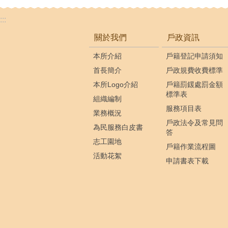
:::
關於我們
戶政資訊
本所介紹
戶籍登記申請須知
首長簡介
戶政規費收費標準
本所Logo介紹
戶籍罰鍰處罰金額
標準表
組織編制
服務項目表
業務概況
戶政法令及常見問
為民服務白皮書
答
志工園地
戶籍作業流程圖
活動花絮
申請書表下載