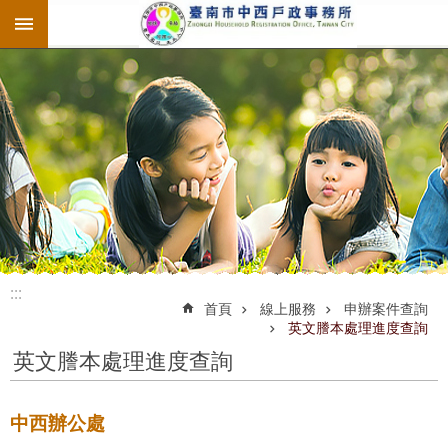
:::
跳到主要內容區塊
:::
:::
首頁
線上服務
申辦案件查詢
英文謄本處理進度查詢
英文謄本處理進度查詢
中西辦公處