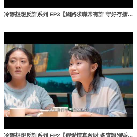
冷靜想想反詐系列 EP3【網路求職常有詐 守好存摺金融卡】_完整版
冷靜想想反詐系列 EP2【假愛情真斂財 多查證別昏頭】_完整版