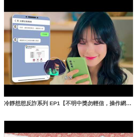
冷靜想想反詐系列 EP1【不明中獎勿輕信，操作網銀要小心】_完整版