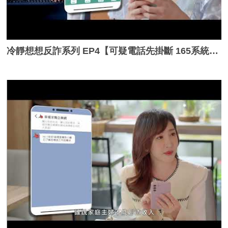
冷靜想想反詐系列 EP4【可疑電話先掛斷 165系統馬上查】_完整版