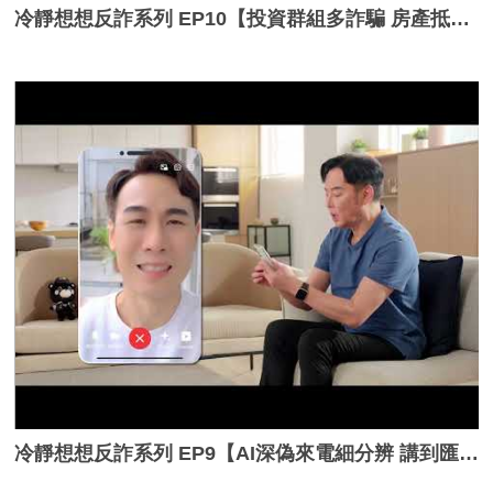
冷靜想想反詐系列 EP10【投資群組多詐騙 房產抵押別大意】_完整版
冷靜想想反詐系列 EP9【AI深偽來電細分辨 講到匯款查證先】_完整版