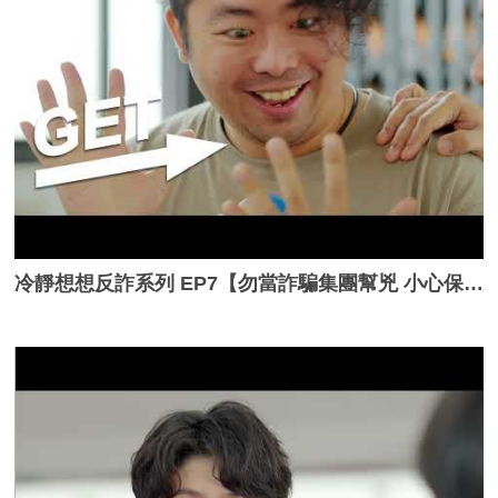
冷靜想想反詐系列 EP7【勿當詐騙集團幫兇 小心保管證件帳戶】_完整版