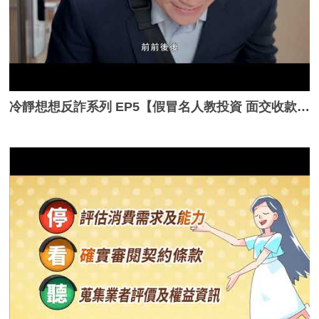
冷靜想想反詐系列 EP5【假冒名人教投資 面交收款要三思】_完整版