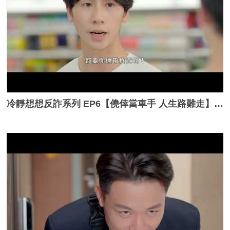
冷靜想想反詐系列 EP6【僥倖當車手 人生路難走】_完整版