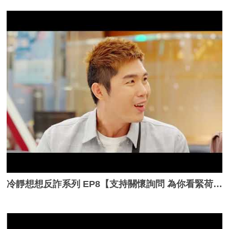
冷靜想想反詐系列 EP8【支持關懷詢問 為你看緊荷包】_完整版