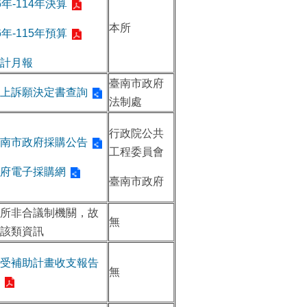
6年-114年決算
本所
6年-115年預算
計月報
臺南市政府
上訴願決定書查詢
法制處
行政院公共
南市政府採購公告
工程委員會
府電子採購網
臺南市政府
所非合議制機關，故
無
該類資訊
受補助計畫收支報告
無