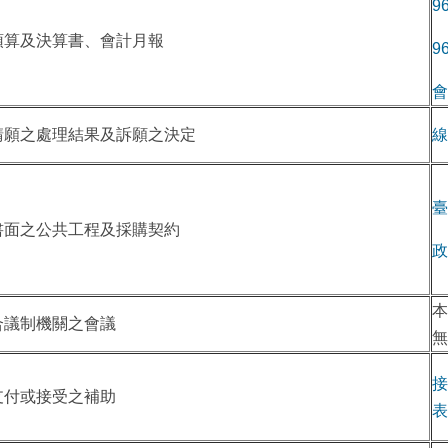
9
預算及決算書、會計月報
9
會
請願之處理結果及訴願之決定
線
臺
書面之公共工程及採購契約
政
本
合議制機關之會議
無
接
支付或接受之補助
表