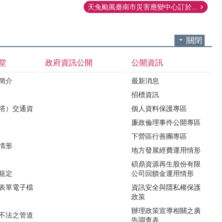
天兔颱風臺南市災害應變中心訂於...
關閉
堂
政府資訊公開
公開資訊
境簡介
最新消息
招標資訊
（塔）交通資
個人資料保護專區
廉政倫理事件公開專區
下營區行善團專區
用情形
地方發展經費運用情形
碩鼎資源再生股份有限
令規定
公司回饋金運用情形
關表單電子檔
資訊安全與隱私權保護
政策
辦理政策宣導相關之廣
瀆不法之管道
告調查表