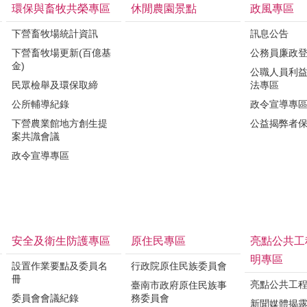
環保與畜牧共榮專區
休閒農園景點
政風專區
下營畜牧場統計資訊
訊息公告
下營畜牧場更新(百億基
公務員廉政
金)
公職人員利
民眾檢舉及環保取締
法專區
公所輔導紀錄
政令宣導專
下營農業館地方創生提
公益揭弊者
案共識會議
政令宣導專區
安全及衛生防護專區
原住民專區
亮點公共工
明專區
設置作業要點及委員名
行政院原住民族委員會
冊
亮點公共工
臺南市政府原住民族事
委員會會議紀錄
務委員會
新聞媒體揭