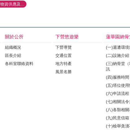
資供應及...
關於公所
下營悠遊樂
蓮華園納骨
組織概況
下營導覽
(一)週遭環
區長介紹
交通位置
(二)設施介紹
各科室聯絡資料
地方特產
(三)納骨堂
訊
風景名勝
(四)服務時間
(五)塔位使
(六)申請流程
(七)相關法
(八)各類相
(九)民意信箱
(十)檢舉貪