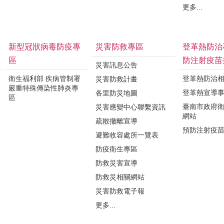
更多...
新型冠狀病毒防疫專
災害防救專區
登革熱防治
區
防注射疫苗
災害訊息公告
衛生福利部 疾病管制署
登革熱防治
災害防救計畫
嚴重特殊傳染性肺炎專
登革熱宣導
各里防災地圖
區
臺南市政府
災害應變中心聯繫資訊
網站
疏散撤離宣導
預防注射疫
避難收容處所一覽表
防疫衛生專區
防救災害宣導
防救災相關網站
災害防救電子報
更多...