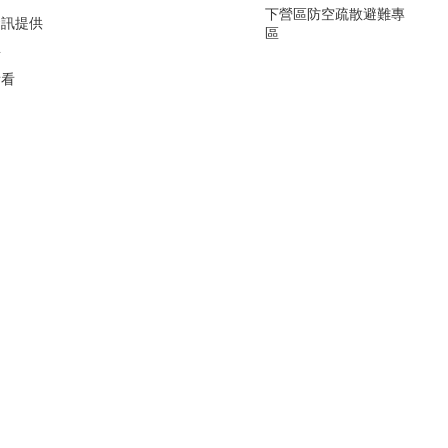
下營區防空疏散避難專
資訊提供
區
要
看看