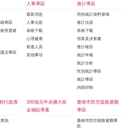
人事專區
會計專區
最新消息
預告統計資料發佈
登錄專區
人事法規
會計法規
益衝突迴避
表格下載
表格下載
心理健康
預算及決算書
區
新進人員
會計報告
保護法專區
其他事項
統計年報
統計分析
性別統計專區
統計專區
內部控制
程行政透
300億元中央擴大租
臺南市防空疏散避難
金補貼專案
專區
程查詢
臺南市防空疏散避難專
區
露