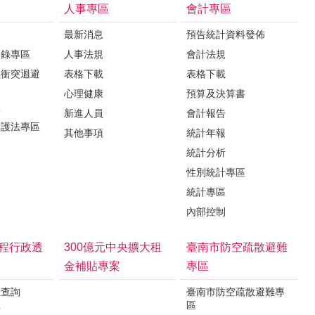
人事專區
會計專區
最新消息
預告統計資料發佈
登錄專區
人事法規
會計法規
益衝突迴避
表格下載
表格下載
心理健康
預算及決算書
區
新進人員
會計報告
保護法專區
其他事項
統計年報
統計分析
性別統計專區
統計專區
內部控制
程行政透
300億元中央擴大租
臺南市防空疏散避難
金補貼專案
專區
程查詢
臺南市防空疏散避難專
區
露