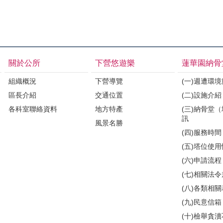
關於公所
下營悠遊樂
蓮華園納骨
組織概況
下營導覽
(一)週遭環
區長介紹
交通位置
(二)設施介紹
各科室聯絡資料
地方特產
(三)納骨堂
訊
風景名勝
(四)服務時間
(五)塔位使
(六)申請流程
(七)相關法
(八)各類相
(九)民意信箱
(十)檢舉貪