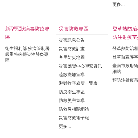
更多...
新型冠狀病毒防疫專
災害防救專區
登革熱防治
區
防注射疫苗
災害訊息公告
衛生福利部 疾病管制署
登革熱防治
災害防救計畫
嚴重特殊傳染性肺炎專
登革熱宣導
各里防災地圖
區
臺南市政府
災害應變中心聯繫資訊
網站
疏散撤離宣導
預防注射疫
避難收容處所一覽表
防疫衛生專區
防救災害宣導
防救災相關網站
災害防救電子報
更多...