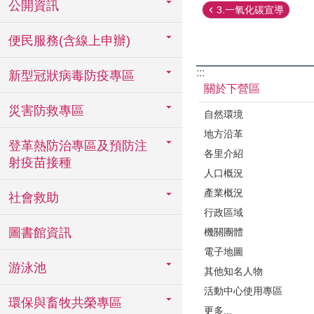
公開資訊
3.一氧化碳宣導
便民服務(含線上申辦)
:::
新型冠狀病毒防疫專區
關於下營區
災害防救專區
自然環境
地方沿革
登革熱防治專區及預防注
各里介紹
射疫苗接種
人口概況
產業概況
社會救助
行政區域
圖書館資訊
機關團體
電子地圖
游泳池
其他知名人物
活動中心使用專區
環保與畜牧共榮專區
更多...