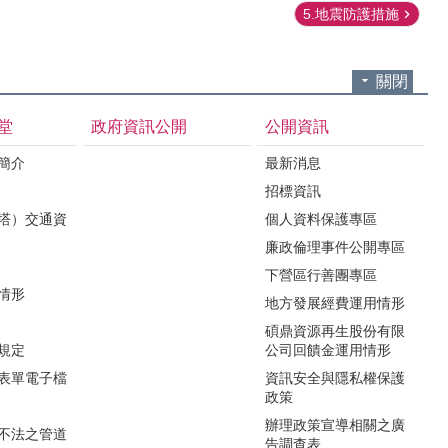
5.地震防護措施
關閉
堂
政府資訊公開
公開資訊
境簡介
最新消息
招標資訊
（塔）交通資
個人資料保護專區
廉政倫理事件公開專區
下營區行善團專區
用情形
地方發展經費運用情形
碩鼎資源再生股份有限
令規定
公司回饋金運用情形
關表單電子檔
資訊安全與隱私權保護
政策
辦理政策宣導相關之廣
瀆不法之管道
告調查表