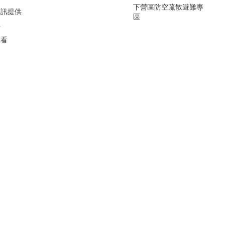
下營區防空疏散避難專
資訊提供
區
要
看看