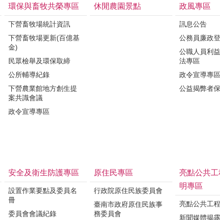
環保與畜牧共榮專區
休閒農園景點
政風專區
下營畜牧場統計資訊
訊息公告
下營畜牧場更新(百億基
公務員廉政
金)
公職人員利
民眾檢舉及環保取締
法專區
公所輔導紀錄
政令宣導專
下營農業館地方創生提
公益揭弊者
案共識會議
政令宣導專區
安全及衛生防護專區
原住民專區
亮點公共工
明專區
設置作業要點及委員名
行政院原住民族委員會
冊
亮點公共工
臺南市政府原住民族事
委員會會議紀錄
務委員會
新聞媒體揭