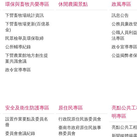
環保與畜牧共榮專區
休閒農園景點
政風專區
下營畜牧場統計資訊
訊息公告
下營畜牧場更新(百億基
公務員廉政
金)
公職人員利
民眾檢舉及環保取締
法專區
公所輔導紀錄
政令宣導專
下營農業館地方創生提
公益揭弊者
案共識會議
政令宣導專區
安全及衛生防護專區
原住民專區
亮點公共工
明專區
設置作業要點及委員名
行政院原住民族委員會
冊
亮點公共工
臺南市政府原住民族事
委員會會議紀錄
務委員會
新聞媒體揭