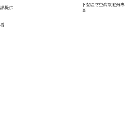
下營區防空疏散避難專
資訊提供
區
要
看看