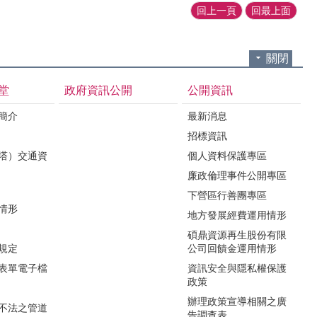
回上一頁
回最上面
關閉
堂
政府資訊公開
公開資訊
境簡介
最新消息
招標資訊
（塔）交通資
個人資料保護專區
廉政倫理事件公開專區
下營區行善團專區
用情形
地方發展經費運用情形
碩鼎資源再生股份有限
令規定
公司回饋金運用情形
關表單電子檔
資訊安全與隱私權保護
政策
辦理政策宣導相關之廣
瀆不法之管道
告調查表