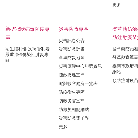
更多...
新型冠狀病毒防疫專
災害防救專區
登革熱防治
區
防注射疫苗
災害訊息公告
衛生福利部 疾病管制署
登革熱防治
災害防救計畫
嚴重特殊傳染性肺炎專
登革熱宣導
各里防災地圖
區
臺南市政府
災害應變中心聯繫資訊
網站
疏散撤離宣導
預防注射疫
避難收容處所一覽表
防疫衛生專區
防救災害宣導
防救災相關網站
災害防救電子報
更多...