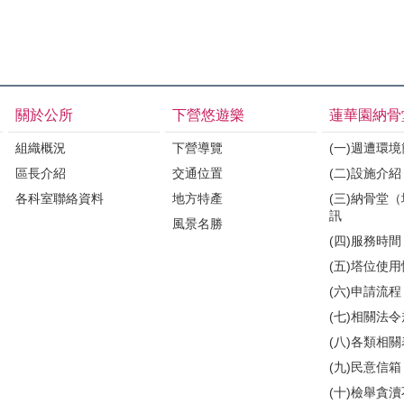
關於公所
下營悠遊樂
蓮華園納骨
組織概況
下營導覽
(一)週遭環
區長介紹
交通位置
(二)設施介紹
各科室聯絡資料
地方特產
(三)納骨堂
訊
風景名勝
(四)服務時間
(五)塔位使
(六)申請流程
(七)相關法
(八)各類相
(九)民意信箱
(十)檢舉貪