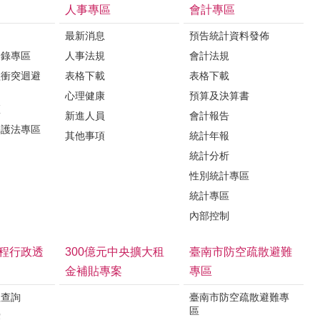
人事專區
會計專區
最新消息
預告統計資料發佈
登錄專區
人事法規
會計法規
益衝突迴避
表格下載
表格下載
心理健康
預算及決算書
區
新進人員
會計報告
保護法專區
其他事項
統計年報
統計分析
性別統計專區
統計專區
內部控制
程行政透
300億元中央擴大租
臺南市防空疏散避難
金補貼專案
專區
程查詢
臺南市防空疏散避難專
區
露