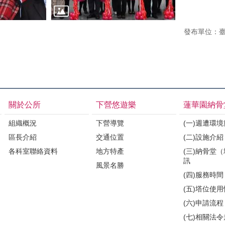
發布單位：
關於公所
下營悠遊樂
蓮華園納骨
組織概況
下營導覽
(一)週遭環
區長介紹
交通位置
(二)設施介紹
各科室聯絡資料
地方特產
(三)納骨堂
訊
風景名勝
(四)服務時間
(五)塔位使
(六)申請流程
(七)相關法