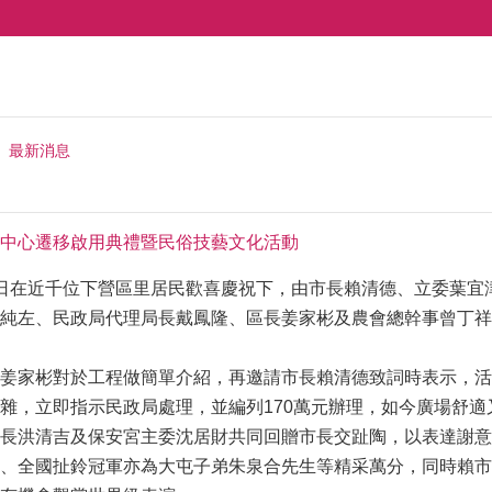
最新消息
中心遷移啟用典禮暨民俗技藝文化活動
日在近千位下營區里居民歡喜慶祝下，由市長賴清德、立委葉宜
純左、民政局代理局長戴鳳隆、區長姜家彬及農會總幹事曾丁祥
姜家彬對於工程做簡單介紹，再邀請市長賴清德致詞時表示，活
雜，立即指示民政局處理，並編列170萬元辦理，如今廣場舒
長洪清吉及保安宮主委沈居財共同回贈市長交趾陶，以表達謝意
、全國扯鈴冠軍亦為大屯子弟朱泉合先生等精采萬分，同時賴市