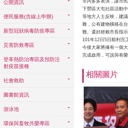
市內多多表演，讓市民
公開資訊
下營區大屯社區活動中
便民服務(含線上申辦)
等地方人士反映，建議
雜，公有建物橫移在台
新型冠狀病毒防疫專區
難。還好經賴市長指示
101年12日5日順利完
災害防救專區
今後大家將擁有一個大
完成啟用，可說與有榮
登革熱防治專區及預防注
射疫苗接種
相關圖片
社會救助
圖書館資訊
游泳池
環保與畜牧共榮專區