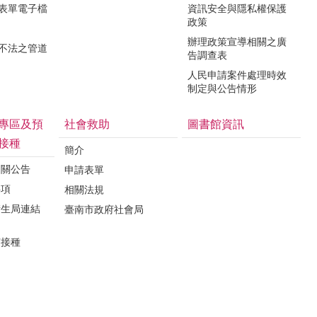
關表單電子檔
資訊安全與隱私權保護
政策
辦理政策宣導相關之廣
瀆不法之管道
告調查表
人民申請案件處理時效
制定與公告情形
專區及預
社會救助
圖書館資訊
接種
簡介
相關公告
申請表單
事項
相關法規
衛生局連結
臺南市政府社會局
苗接種