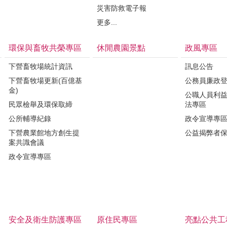
災害防救電子報
更多...
環保與畜牧共榮專區
休閒農園景點
政風專區
下營畜牧場統計資訊
訊息公告
下營畜牧場更新(百億基
公務員廉政
金)
公職人員利
民眾檢舉及環保取締
法專區
公所輔導紀錄
政令宣導專
下營農業館地方創生提
公益揭弊者
案共識會議
政令宣導專區
安全及衛生防護專區
原住民專區
亮點公共工