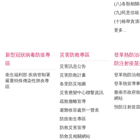
(八)各類相
(九)民意信箱
(十)檢舉貪
更多...
新型冠狀病毒防疫專
災害防救專區
登革熱防治
區
防注射疫苗
災害訊息公告
衛生福利部 疾病管制署
登革熱防治
災害防救計畫
嚴重特殊傳染性肺炎專
登革熱宣導
各里防災地圖
區
臺南市政府
災害應變中心聯繫資訊
網站
疏散撤離宣導
預防注射疫
避難收容處所一覽表
防疫衛生專區
防救災害宣導
防救災相關網站