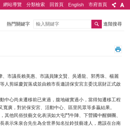
網站導覽
分類檢索
回首頁
市府首頁
English
搜尋
熱門關鍵字
進階搜尋
津、市議長賴美惠、市議員陳文賢、吳通龍、郭秀珠、楊麗
等人剪綵慶賀落成並由賴市長邀請保安宮主委沈居財正式啟
動中心尚未遷移前已來過，腹地確實過小，當得知遷移工程
適又寬廣，對於保安宮、活動中心、區里民眾等多贏結果。
，其他民俗技藝文化表演如大屯鬥牛陣、下營國中醒獅團、
長表示朱泉合先生為全世界知名扯鈴技藝達人，應該在台南