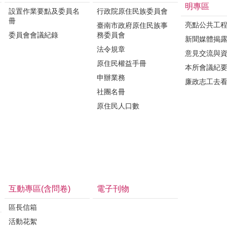
明專區
設置作業要點及委員名
行政院原住民族委員會
冊
亮點公共工
臺南市政府原住民族事
委員會會議紀錄
務委員會
新聞媒體揭
法令規章
意見交流與
原住民權益手冊
本所會議紀
申辦業務
廉政志工去
社團名冊
原住民人口數
互動專區(含問卷)
電子刊物
區長信箱
活動花絮