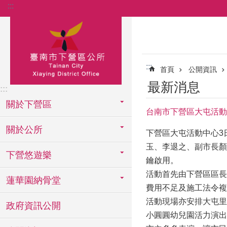
:::
跳到主要內容區塊
:::
首頁
公開資訊
最新消息
:::
關於下營區
台南市下營區大屯活動
關於公所
下營區大屯活動中心3
玉、李退之、副市長顏
下營悠遊樂
鑰啟用。
活動首先由下營區區長
蓮華園納骨堂
費用不足及施工法令複
活動現場亦安排大屯里
政府資訊公開
小圓圓幼兒園活力演出