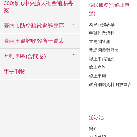
300億元中央擴大租金補貼專
便民服務(含線上申
案
辦)
為民服務表單
臺南市防空疏散避難專區
申辦作業流程
臺南市避難收容所一覽表
常見問答集
雙語詞彙對照表
互動專區(含問卷)
線上申請預約
線上查詢
電子刊物
線上申辦
政府網站資料開放宣告
游泳池
簡介
交通路線