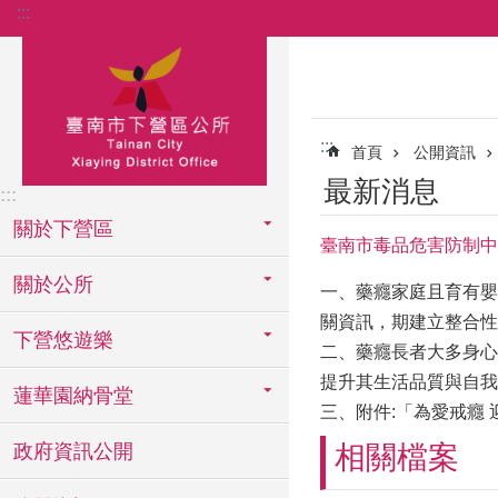
:::
跳到主要內容區塊
:::
首頁
公開資訊
最新消息
:::
關於下營區
臺南市毒品危害防制中
關於公所
一、藥癮家庭且育有嬰
關資訊，期建立整合性
下營悠遊樂
二、藥癮長者大多身心
提升其生活品質與自我
蓮華園納骨堂
三、附件:「為愛戒癮
政府資訊公開
相關檔案