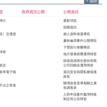
關閉
堂
政府資訊公開
公開資訊
境簡介
最新消息
招標資訊
（塔）交通資
個人資料保護專區
廉政倫理事件公開專區
下營區行善團專區
用情形
地方發展經費運用情形
碩鼎資源再生股份有限
令規定
公司回饋金運用情形
關表單電子檔
資訊安全與隱私權保護
政策
辦理政策宣導相關之廣
瀆不法之管道
告調查表
人民申請案件處理時效
制定與公告情形