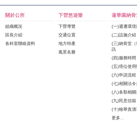
關於公所
下營悠遊樂
蓮華園納骨
組織概況
下營導覽
(一)週遭環
區長介紹
交通位置
(二)設施介紹
各科室聯絡資料
地方特產
(三)納骨堂
訊
風景名勝
(四)服務時間
(五)塔位使
(六)申請流程
(七)相關法
(八)各類相
(九)民意信箱
(十)檢舉貪
更多...