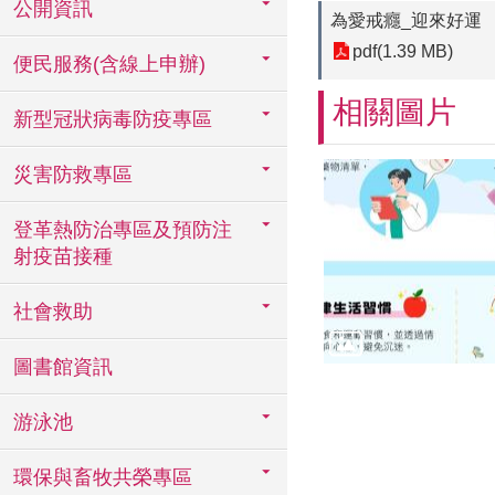
公開資訊
為愛戒癮_迎來好運
pdf(1.39 MB)
便民服務(含線上申辦)
相關圖片
新型冠狀病毒防疫專區
災害防救專區
登革熱防治專區及預防注
射疫苗接種
社會救助
圖書館資訊
游泳池
環保與畜牧共榮專區