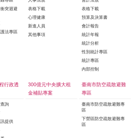
益衝突迴避
表格下載
表格下載
心理健康
預算及決算書
區
新進人員
會計報告
保護法專區
其他事項
統計年報
統計分析
性別統計專區
統計專區
內部控制
程行政透
300億元中央擴大租
臺南市防空疏散避難
金補貼專案
專區
程查詢
臺南市防空疏散避難專
區
露
下營區防空疏散避難專
資訊提供
區
要