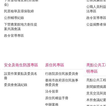
金)
公職人員利
民眾檢舉及環保取締
法專區
公所輔導紀錄
政令宣導專
下營農業館地方創生提
公益揭弊者
案共識會議
政令宣導專區
安全及衛生防護專區
原住民專區
亮點公共工
明專區
設置作業要點及委員名
行政院原住民族委員會
冊
亮點公共工
臺南市政府原住民族事
委員會會議紀錄
務委員會
新聞媒體揭
法令規章
意見交流與
原住民權益手冊
本所會議紀
申辦業務