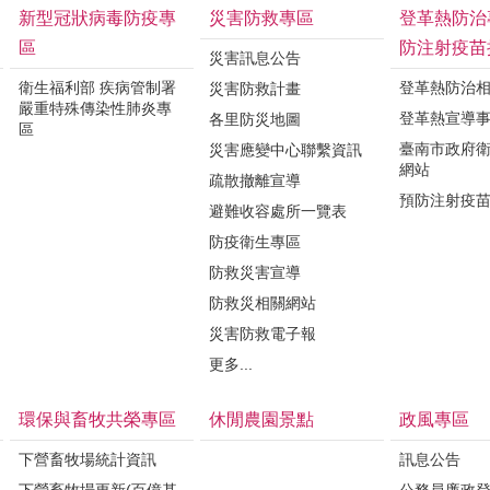
新型冠狀病毒防疫專
災害防救專區
登革熱防治
區
防注射疫苗
災害訊息公告
衛生福利部 疾病管制署
登革熱防治
災害防救計畫
嚴重特殊傳染性肺炎專
登革熱宣導
各里防災地圖
區
臺南市政府
災害應變中心聯繫資訊
網站
疏散撤離宣導
預防注射疫
避難收容處所一覽表
防疫衛生專區
防救災害宣導
防救災相關網站
災害防救電子報
更多...
環保與畜牧共榮專區
休閒農園景點
政風專區
下營畜牧場統計資訊
訊息公告
下營畜牧場更新(百億基
公務員廉政