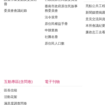
冊
亮點公共工
臺南市政府原住民族事
委員會會議紀錄
務委員會
新聞媒體揭
法令規章
意見交流與
原住民權益手冊
本所會議紀
申辦業務
廉政志工去
社團名冊
原住民人口數
互動專區(含問卷)
電子刊物
區長信箱
活動花絮
滿意度調查問卷