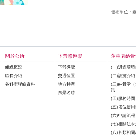
發布單位：
關於公所
下營悠遊樂
蓮華園納骨
組織概況
下營導覽
(一)週遭環
區長介紹
交通位置
(二)設施介紹
各科室聯絡資料
地方特產
(三)納骨堂
訊
風景名勝
(四)服務時間
(五)塔位使
(六)申請流程
(七)相關法
(八)各類相