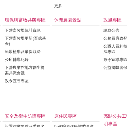
更多...
環保與畜牧共榮專區
休閒農園景點
政風專區
下營畜牧場統計資訊
訊息公告
下營畜牧場更新(百億基
公務員廉政
金)
公職人員利
民眾檢舉及環保取締
法專區
公所輔導紀錄
政令宣導專
下營農業館地方創生提
公益揭弊者
案共識會議
政令宣導專區
安全及衛生防護專區
原住民專區
亮點公共工
明專區
設置作業要點及委員名
行政院原住民族委員會