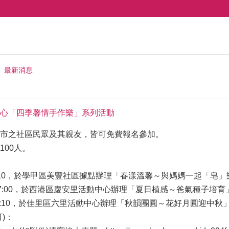
最新消息
心「四季馨情手作樂」系列活動
市之社區民眾及其親友，皆可免費報名參加。
100人。
00~12:10，於學甲區美豐社區據點辦理「春漾溫馨～與媽媽一起「皂」樂趣」，報
:30~17:00，於西港區慶安里活動中心辦理「夏日植感～爸氣種子培育」，報名起
00~12:10，於佳里區六里活動中心辦理「秋韻團圓～花好月圓迎中秋」，報名起
)：