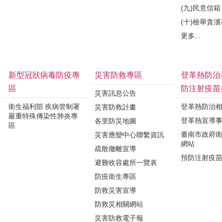
(九)民意信箱
(十)檢舉貪
更多...
新型冠狀病毒防疫專
災害防救專區
登革熱防治
區
防注射疫苗
災害訊息公告
衛生福利部 疾病管制署
登革熱防治
災害防救計畫
嚴重特殊傳染性肺炎專
登革熱宣導
各里防災地圖
區
臺南市政府
災害應變中心聯繫資訊
網站
疏散撤離宣導
預防注射疫
避難收容處所一覽表
防疫衛生專區
防救災害宣導
防救災相關網站
災害防救電子報