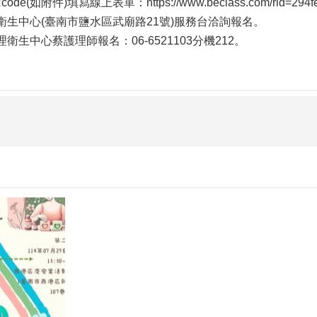
(如附件)填寫線上表單：https://www.beclass.com/rid=294fe
衛生中心(臺南市鹽水區武廟路21號)服務台洽詢報名。
衛生中心蔡護理師報名：06-6521103分機212。