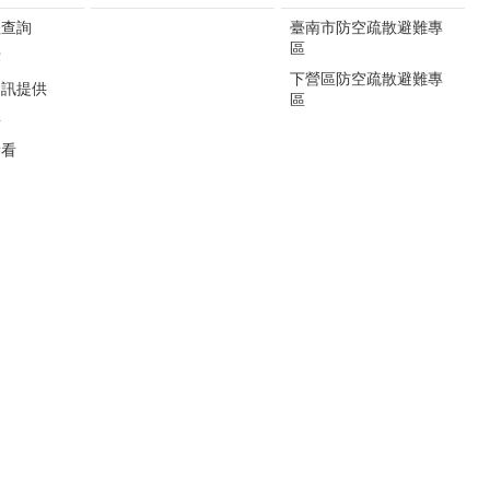
程查詢
臺南市防空疏散避難專
區
露
下營區防空疏散避難專
資訊提供
區
要
看看