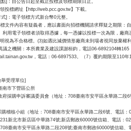
地點]：自公告日起至截止投標及領標期限日止。
址【http://web.pcc.gov.tw】下載。
方式]：電子領標方式新台幣0元整。
對招標文件內容有疑義者，應以書面向招標機關請求釋疑之期限：
）利用電子領標者須取得憑據，每一憑據以投標一次為限，廠商
明視為不合格標。(3)如遇比減價情形廠商未到場者視同放棄權
議之機關：本所農業及建設課謝桓鈞，電話06-6892104轉165
il.tainan.gov.tw，電話：06-6897533。（7）覆約期
檢舉受理單位]
]臺南市下營區公所
府採購申訴審議委員會（地址：708臺南市安平區永華路二段6號、電話：
稽核小組（地址：708臺南市安平區永華路二段6號、電話：06-299
1新北市新店區中華路74號;新店郵政60000號信箱、電話：02-291
8臺南市安平區永華路二段208號;臺南市郵政60000號信箱、電話：