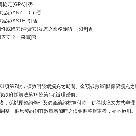
定(GPA)] 否
定(ANZTEC)] 否
定(ASTEP)] 否
感性或國安(含資安)疑慮之業務範疇」採購]否
國家安全」採購]否
條第1項第7款，須敘明後續擴充之期間、金額或數量]擬保留擴充之
將依政府採購法第18條第4項辦理議價。
目者，係以原契約條件及價金續約核算付款，併得以換文方式辦
調整，倘原契約列有數量增加時之價金調整規定者，亦不適用。