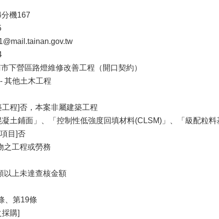
04分機167
5
ail.tainan.gov.tw
4
臺南市下營區路燈維修改善工程（開口契約）
 - 其他土木工程
築工程]否，本案非屬建築工程
混凝土鋪面」、「控制性低強度回填材料(CLSM)」、「級配
項目]否
財物之工程或勞務
金額以上未達查核金額
條、第19條
採購]