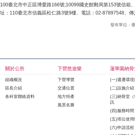
0臺北市中正區博愛路166號;10099國史館郵局第153號信箱、電話：
110臺北市信義區松仁路3號9樓、電話：02-87897548、傳真：0
發布單位：
關於公所
下營悠遊樂
蓮華園納骨
組織概況
下營導覽
(一)週遭環
區長介紹
交通位置
(二)設施介紹
各科室聯絡資料
地方特產
(三)納骨堂
訊
風景名勝
(四)服務時間
(五)塔位使
(六)申請流程