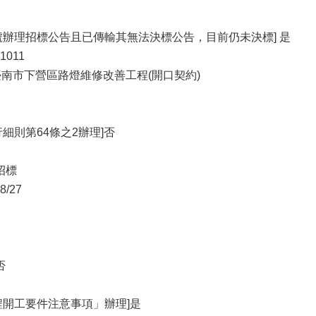
號辦理招標公告且已傳輸其無法決標公告，目前仍未決標] 是
1011
年臺南市下營區路燈維修改善工程(開口契約)
細則第64條之2辦理]否
招標
/27
否
程開工要件注意事項」辦理]是