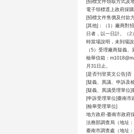
[招標文件領取方式及
電子領標逕上政府採購領投標網
[招標文件售價及付款
[其他]：（1）廠商
日者，以一日計。（2
時當場說明，未到場說
（5）受理廠商疑義、異
檢舉信箱：m1018@ma
月31日止。
[是否刊登英文公告]否
[疑義、異議、申訴及
[疑義、異議受理單位
[申訴受理單位]臺南市政
[檢舉受理單位]
地方政府-臺南市政府採購
法務部調查局（地址：23
臺南市調查處（地址：70