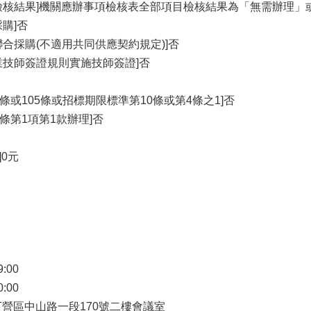
檢核結果]機關應辦事項檢核表全部項目檢核結果為「無需辦理」
購]否
合採購(不適用共同供應契約規定)]否
業技師簽證規則實施技師簽證]否
4條或105條或招標期限標準第10條或第4條之1]否
6條第1項第1款辦理]否
]0元
9:00
0:00
市下營區中山路一段170號二樓會議室