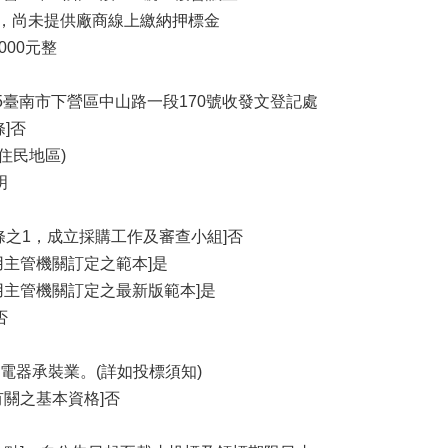
 是，尚未提供廠商線上繳納押標金
000元整
35臺南市下營區中山路一段170號收發文登記處
]否
住民地區)
明
條之1，成立採購工作及審查小組]否
用主管機關訂定之範本]是
用主管機關訂定之最新版範本]是
否
電器承裝業。(詳如投標須知)
有關之基本資格]否