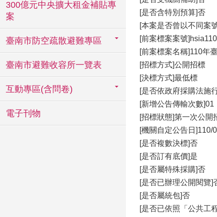
300億元中央擴大租金補貼專
[是否含特別預算]否
案
[本案是否曾以不同案
[前案標案案號]hsia110
臺南市防空疏散避難專區
[前案標案名稱]110
臺南市避難收容所一覽表
[招標方式]公開招標
[決標方式]最低標
互動專區(含問卷)
[是否依政府採購法施行
[新增公告傳輸次數]01
電子刊物
[招標狀態]第一次公開
[機關自定公告日]110/08
[是否複數決標]否
[是否訂有底價]是
[是否屬特殊採購]否
[是否已辦理公開閱覽]
[是否屬統包]否
[是否已依照「公共工