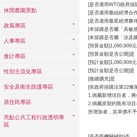
[是否適用WTO政府採購協
休閒農園景點
[是否適用臺紐經濟合作協
[是否適用臺星經濟夥伴協
政風專區
[本採購是否屬「具敏
[本採購是否屬「涉及
人事專區
[預算金額]1,090,909元
[預算金額是否公開]是
會計專區
[預計金額]1,090,909元
[預計金額是否公開]是
性別主流化專區
[後續擴充]是
安全及衛生防護專區
[依政府採購法第22
1.倘屬新增項目者，
原住民專區
2.倘屬原契約既有項
所增加者，其單價不予
亮點公共工程行政透明專
區
[是否受機關補助]否