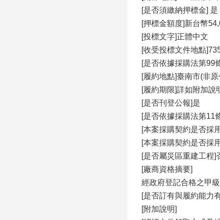
[是否須繳納押標金]
[押標金額度]新台幣54,
[投標文字]正體中文
[收受投標文件地點]7
[是否依據採購法第99條
[履約地點]臺南市(非原
[履約期限]詳如附加說
[是否刊登公報]是
[是否依據採購法第11
[本案採購契約是否採
[本案採購契約是否採
[是否屬災區重建工程]
[廠商資格摘要]
經政府登記合格之甲級
[是否訂有與履約能力
[附加說明]