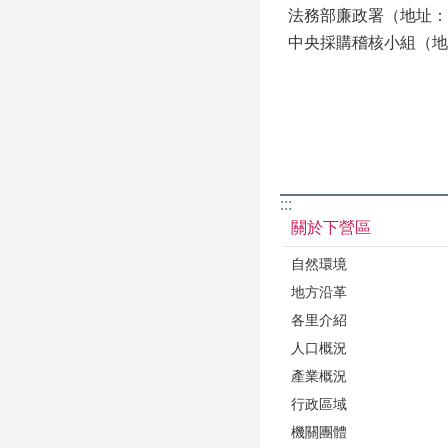
法務部廉政署（地址：10
中央採購稽核小組（地址：
:::
關於下營區
自然環境
地方沿革
各里介紹
人口概況
產業概況
行政區域
機關團體