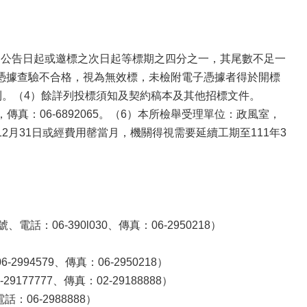
自公告日起或邀標之次日起等標期之四分之一，其尾數不足一
憑據查驗不合格，視為無效標，未檢附電子憑據者得於開標
利。（4）餘詳列投標須知及契約稿本及其他招標文件。
，傳真：06-6892065。（6）本所檢舉受理單位：政風室，
限至110年12月31日或經費用罄當月，機關得視需要延續工期至111年3
06-390l030、傳真：06-2950218）
4579、傳真：06-2950218）
77777、傳真：02-29188888）
06-2988888）