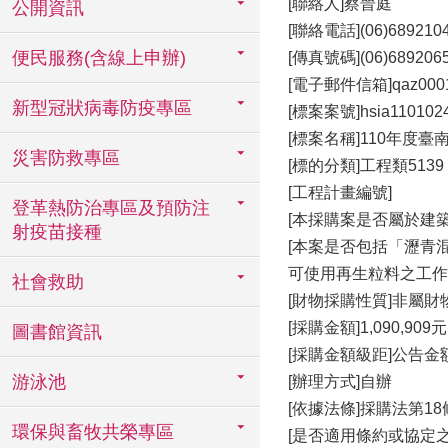
[聯絡人]蔡晉庭
公開資訊
[聯絡電話](06)68921
便民服務(含線上申辦)
[傳真號碼](06)689206
[電子郵件信箱]qaz0001@m
新型冠狀病毒防疫專區
[標案案號]hsia110102
[標案名稱]110年度
災害防救專區
[標的分類]工程類5139
[工程計畫編號]
登革熱防治專區及預防注
[本採購案是否屬於建
射疫苗接種
[本案是否包括「瀝青
可使用再生粒料之工作
社會救助
[財物採購性質]非屬
[採購金額]1,090,909元
圖書館資訊
[採購金額級距]公告
游泳池
[辦理方式]自辦
[依據法條]採購法第18
環保與畜牧共榮專區
[是否適用條約或協定之