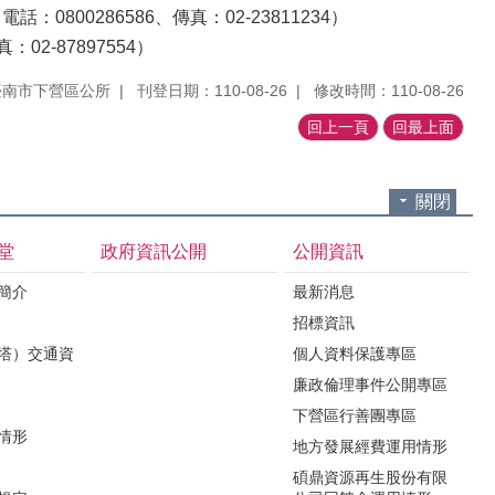
0800286586、傳真：02-23811234）
2-87897554）
臺南市下營區公所
刊登日期：110-08-26
修改時間：110-08-26
回上一頁
回最上面
關閉
堂
政府資訊公開
公開資訊
境簡介
最新消息
招標資訊
（塔）交通資
個人資料保護專區
廉政倫理事件公開專區
下營區行善團專區
用情形
地方發展經費運用情形
碩鼎資源再生股份有限