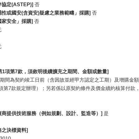
定(ASTEP)]
否
感性或國安(含資安)疑慮之業務範疇」採購]
否
國家安全」採購]
否
元
元
條第1項第7款，須敘明後續擴充之期間、金額或數量]
期間為契約竣工日前（含因故並經甲方認定之工期）及增購金額
1項第7款規定辦理）；另若係以原契約條件及價金續約核算付款
廠商提供技術服務（例如規劃、設計、監造等）]
是
務之決標資料]
3010