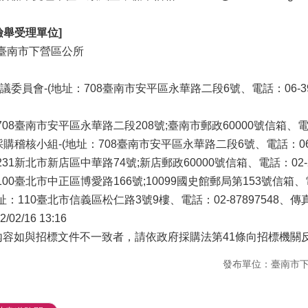
檢舉受理單位]
臺南市下營區公所
員會-(地址：708臺南市安平區永華路二段6號、電話：06-390l03
08臺南市安平區永華路二段208號;臺南市郵政60000號信箱、電話：
稽核小組-(地址：708臺南市安平區永華路二段6號、電話：06-299
1新北市新店區中華路74號;新店郵政60000號信箱、電話：02-2917
0臺北市中正區博愛路166號;10099國史館郵局第153號信箱、電話：
110臺北市信義區松仁路3號9樓、電話：02-87897548、傳真：0
2/02/16 13:16
內容如與招標文件不一致者，請依政府採購法第41條向招標機關
發布單位：臺南市