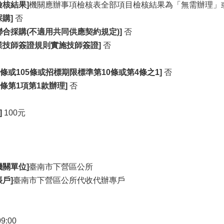
核結果]
機關應辦事項檢核表全部項目檢核結果為「無需辦理」
購]
否
合採購(不適用共同供應契約規定)]
否
業技師簽證規則實施技師簽證]
否
4條或105條或招標期限標準第10條或第4條之1]
否
6條第1項第1款辦理]
否
]
100元
關單位]
臺南市下營區公所
戶]
臺南市下營區公所代收代辦專戶
09:00