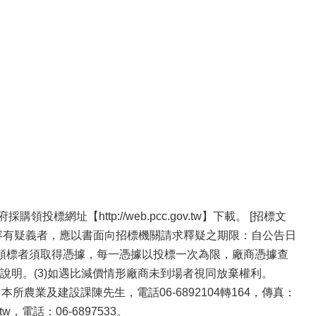
址【http://web.pcc.gov.tw】下載。 [招標文
件內容有疑義者，應以書面向招標機關請求釋疑之期限：自公告日
領標者須取得憑據，每一憑據以投標一次為限，廠商憑據查
明。(3)如遇比減價情形廠商未到場者視同放棄權利。
業及建設課陳先生，電話06-6892104轉164，傳真：
tw，電話：06-6897533。