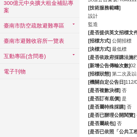
300億元中央擴大租金補貼專
[技術服務範疇]
案
設計
監造
臺南市防空疏散避難專區
[是否提供英文招標文件
臺南市避難收容所一覽表
[招標方式]
公開招標
[決標方式]
最低標
互動專區(含問卷)
[是否依政府採購法施行
[新增公告傳輸次數]
02
電子刊物
[招標狀態]
第二次及以
[機關自定公告日]
112/
[是否複數決標]
否
[是否訂有底價]
是
[是否屬特殊採購]
否
[是否已辦理公開閱覽]
[是否屬統包]
否
[是否已依照「公共工