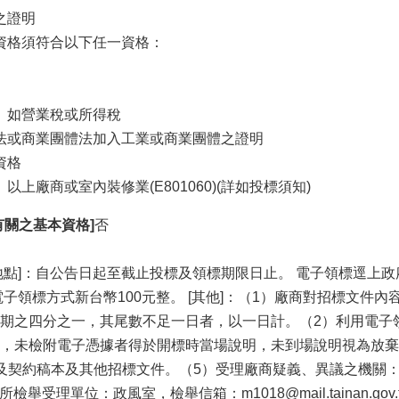
之證明
資格須符合以下任一資格：
。如營業稅或所得稅
法或商業團體法加入工業或商業團體之證明
資格
以上廠商或室內裝修業(E801060)(詳如投標須知)
有關之基本資格]
否
]：自公告日起至截止投標及領標期限日止。 電子領標逕上政府採購領投標網
電子領標方式新台幣100元整。 [其他]：（1）廠商對招標文
期之四分之一，其尾數不足一日者，以一日計。（2）利用電子
，未檢附電子憑據者得於開標時當場說明，未到場說明視為放棄說
契約稿本及其他招標文件。（5）受理廠商疑義、異議之機關：本所農
本所檢舉受理單位：政風室，檢舉信箱：m1018@mail.tainan.gov.