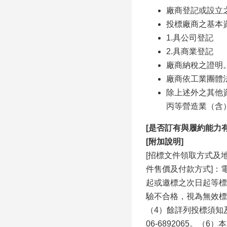
廠商登記或設立
投標廠商之基本
1.具公司登記
2.具商業登記
廠商納稅之證明
廠商依工業團體
除上述外之其他
丙等營造業（含）
[是否訂有與履約能力
[附加說明]
[招標文件領取方式及地點
件售價及付款方式]：
起或邀標之次日起等標
驗不合格，視為無效標
（4）餘詳列投標須知及
06-6892065。（6）