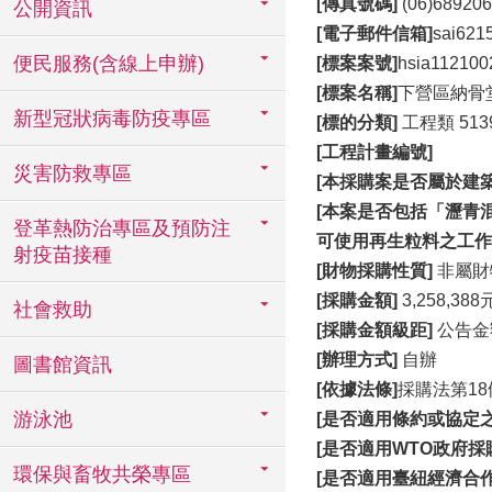
[傳真號碼]
(06)68920
公開資訊
[電子郵件信箱]
sai6215
便民服務(含線上申辦)
[標案案號]
hsia112100
[標案名稱]
下營區納骨
新型冠狀病毒防疫專區
[標的分類]
工程類 513
[工程計畫編號]
災害防救專區
[本採購案是否屬於建築
[本案是否包括「瀝青
登革熱防治專區及預防注
可使用再生粒料之工作
射疫苗接種
[財物採購性質]
非屬財
[採購金額]
3,258,388
社會救助
[採購金額級距]
公告金
[辦理方式]
自辦
圖書館資訊
[依據法條]
採購法第18
游泳池
[是否適用條約或協定之
[是否適用WTO政府採購
環保與畜牧共榮專區
[是否適用臺紐經濟合作協