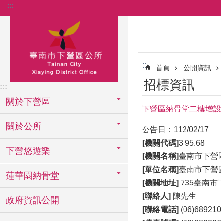
:::
跳到主要內容區塊
:::
首頁
公開資訊
招標資訊
:::
關於下營區
下營區納骨堂二樓增設
關於公所
公告日：112/02/17
[機關代碼]
3.95.68
下營悠遊樂
[機關名稱]
臺南市下營
[單位名稱]
臺南市下營
蓮華園納骨堂
[機關地址]
735臺南市
[聯絡人]
陳先生
政府資訊公開
[聯絡電話]
(06)68921