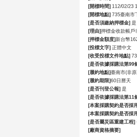
[開標時間]
112/02/23 
[開標地點]
735臺南
[是否須繳納押標金]
是
[理由]
押標金收款帳戶
[押標金額度]
新台幣162
[投標文字]
正體中文
[收受投標文件地點]
7
[是否依據採購法第99條
[履約地點]
臺南市(非原
[履約期限]
60日曆天
[是否刊登公報]
是
[是否依據採購法第11
[本案採購契約是否採
[本案採購契約是否採
[是否屬災區重建工程]
[廠商資格摘要]