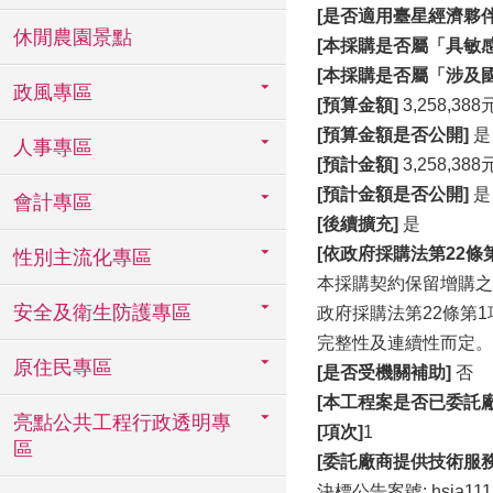
[是否適用臺星經濟夥伴協
休閒農園景點
[本採購是否屬「具敏
[本採購是否屬「涉及
政風專區
[預算金額]
3,258,388
[預算金額是否公開]
是
人事專區
[預計金額]
3,258,388
[預計金額是否公開]
是
會計專區
[後續擴充]
是
[依政府採購法第22
性別主流化專區
本採購契約保留增購之
安全及衛生防護專區
政府採購法第22條第
完整性及連續性而定。
原住民專區
[是否受機關補助]
否
[本工程案是否已委託
亮點公共工程行政透明專
[項次]
1
區
[委託廠商提供技術服
決標公告案號: hsia111