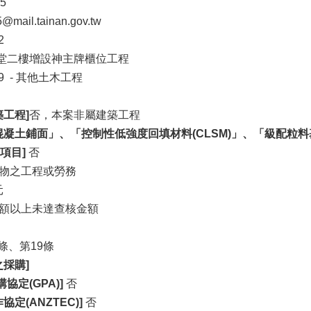
65
@mail.tainan.gov.tw
2
堂二樓增設神主牌櫃位工程
9 - 其他土木工程
工程]
否，本案非屬建築工程
混凝土鋪面」、「控制性低強度回填材料(CLSM)」、「級配
項目]
否
物之工程或勞務
元
額以上未達查核金額
條、第19條
採購]
協定(GPA)]
否
定(ANZTEC)]
否