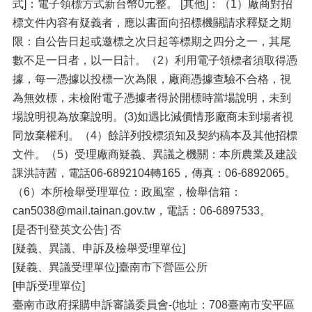
式]：電子領標方式新台幣0元整。 [其他]：（1）廠商對招
標文件內容有疑義者，應以書面向招標機關請求釋疑之期
限：自公告日起或邀標之次日起等標期之四分之一，其尾
數不足一日者，以一日計。（2）利用電子領標者須取得憑
據，每一憑據以投標一次為限，廠商憑據查驗不合格，視
為無效標，未檢附電子憑據者得於開標時當場說明，未到
場說明視為放棄說明。(3)如遇比減價情形廠商未到場者視
同放棄權利。（4）餘詳列投標須知及契約稿本及其他招標
文件。（5）受理廠商疑義、異議之機關：本所農業及建設
課洪詩茜，電話06-6892104轉165，傳真：06-6892065。
（6）本所檢舉受理單位：政風室，檢舉信箱：
can5038@mail.tainan.gov.tw，電話：06-6897533。
[是否刊登英文公告] 否
[疑義、異議、申訴及檢舉受理單位]
[疑義、異議受理單位]臺南市下營區公所
[申訴受理單位]
臺南市政府採購申訴審議委員會-(地址：708臺南市安平區