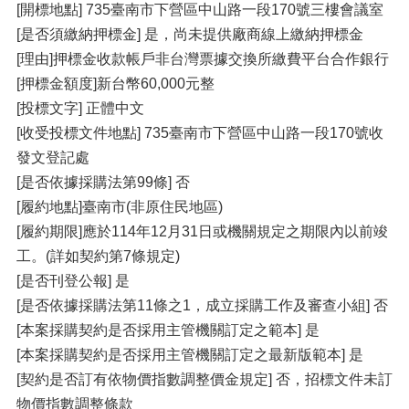
[開標地點] 735臺南市下營區中山路一段170號三樓會議室
[是否須繳納押標金] 是，尚未提供廠商線上繳納押標金
[理由]押標金收款帳戶非台灣票據交換所繳費平台合作銀行
[押標金額度]新台幣60,000元整
[投標文字] 正體中文
[收受投標文件地點] 735臺南市下營區中山路一段170號收
發文登記處
[是否依據採購法第99條] 否
[履約地點]臺南市(非原住民地區)
[履約期限]應於114年12月31日或機關規定之期限內以前竣
工。(詳如契約第7條規定)
[是否刊登公報] 是
[是否依據採購法第11條之1，成立採購工作及審查小組] 否
[本案採購契約是否採用主管機關訂定之範本] 是
[本案採購契約是否採用主管機關訂定之最新版範本] 是
[契約是否訂有依物價指數調整價金規定] 否，招標文件未訂
物價指數調整條款