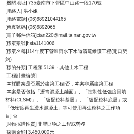
[機關地址] 735臺南市下營區中山路一段170號
[聯絡人] 洪小姐
[聯絡電話] (06)6892104#165
[傳真號碼] (06)6892065
[電子郵件信箱]cian220@mail.tainan.gov.tw
[標案案號]hsia1141006
[標案名稱]114年度下營區雨水下水道清疏維護工程(開口契
約)
[標的分類] 工程類 5139 - 其他土木工程
[工程計畫編號]
[本採購案是否屬於建築工程]否，本案非屬建築工程
[本案是否包括「瀝青混凝土鋪面」、「控制性低強度回填
材料(CLSM)」、「級配粒料基層」、「級配粒料底層」或
「低密度再生透水混凝土」等可使用再生粒料之工作項
目] 否
[財物採購性質] 非屬財物之工程或勞務
[採購金額] 3,450,000元