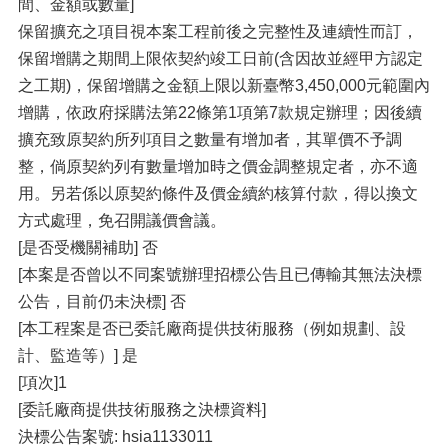
間、金額或數量]
保留擴充之項目視本案工程前後之完整性及連續性而訂，
保留增購之期間上限依契約竣工日前(含因故並經甲方認定
之工期)，保留增購之金額上限以新臺幣3,450,000元範圍內
增購，依政府採購法第22條第1項第7款規定辦理；因後續
擴充致原契約所列項目之數量有增加者，其單價不予調
整，倘原契約列有數量增加時之價金調整規定者，亦不適
用。另若係以原契約條件及價金續約核算付款，得以換文
方式處理，免召開議價會議。
[是否受機關補助] 否
[本案是否曾以不同案號辦理招標公告且已傳輸其無法決標
公告，目前仍未決標] 否
[本工程案是否已委託廠商提供技術服務（例如規劃、設
計、監造等）] 是
[項次]1
[委託廠商提供技術服務之決標資料]
決標公告案號: hsia1133011