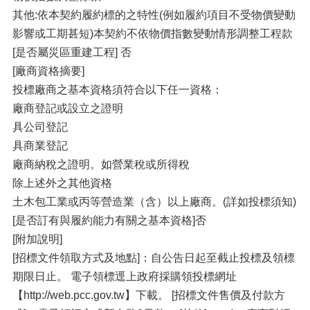
其他:依本契約履約標的之特性(例如履約項目不受物價變動
影響或工期甚短)本契約不依物價指數變動情形調整工程款
[是否屬災區重建工程] 否
[廠商資格摘要]
投標廠商之基本資格須符合以下任一資格：
廠商登記或設立之證明
具公司登記
具商業登記
廠商納稅之證明。如營業稅或所得稅
除上述外之其他資格
土木包工業或丙等營造業（含）以上廠商。(詳如投標須知)
[是否訂有與履約能力有關之基本資格]否
[附加說明]
[招標文件領取方式及地點]：自公告日起至截止投標及領標
期限日止。 電子領標逕上政府採購領投標網址
【http://web.pcc.gov.tw】下載。 [招標文件售價及付款方