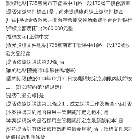
[開標地點] 735臺南市下營區中山路一段170號三樓會議室
[是否須繳納押標金] 是，尚未提供廠商線上繳納押標金
[理由]押標金收款帳戶非台灣票據交換所繳費平台合作銀行
[押標金額度]新台幣60,000元整
[投標文字] 正體中文
[收受投標文件地點] 735臺南市下營區中山路一段170號收
發文登記處
[是否依據採購法第99條] 否
[履約地點]臺南市(非原住民地區)
[履約期限]應於114年12月31日或機關規定之期限內以前竣
工。(詳如契約第7條規定)
[是否刊登公報] 是
[是否依據採購法第11條之1，成立採購工作及審查小組] 否
[本案採購契約是否採用主管機關訂定之範本] 是
[本案採購契約是否採用主管機關訂定之最新版範本] 是
[契約是否訂有依物價指數調整價金規定] 否，招標文件未訂
物價指數調整條款