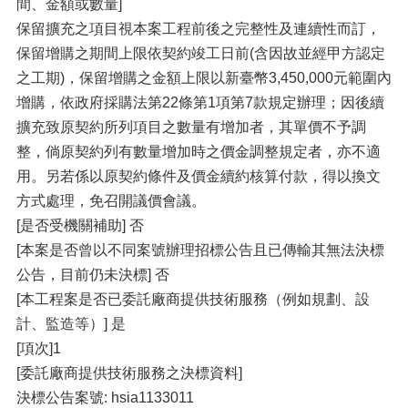
間、金額或數量]
保留擴充之項目視本案工程前後之完整性及連續性而訂，
保留增購之期間上限依契約竣工日前(含因故並經甲方認定
之工期)，保留增購之金額上限以新臺幣3,450,000元範圍內
增購，依政府採購法第22條第1項第7款規定辦理；因後續
擴充致原契約所列項目之數量有增加者，其單價不予調
整，倘原契約列有數量增加時之價金調整規定者，亦不適
用。另若係以原契約條件及價金續約核算付款，得以換文
方式處理，免召開議價會議。
[是否受機關補助] 否
[本案是否曾以不同案號辦理招標公告且已傳輸其無法決標
公告，目前仍未決標] 否
[本工程案是否已委託廠商提供技術服務（例如規劃、設
計、監造等）] 是
[項次]1
[委託廠商提供技術服務之決標資料]
決標公告案號: hsia1133011