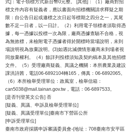
式]：電子領標方式新台幣0元整。 [其他]：（1）廠商對招
標文件內容有疑義者，應以書面向招標機關請求釋疑之期
限：自公告日起或邀標之次日起等標期之四分之一，其尾
數不足一日者，以一日計。（2）利用電子領標者須取得憑
據，每一憑據以投標一次為限，廠商憑據查驗不合格，視
為無效標，未檢附電子憑據者得於開標時當場說明，未到
場說明視為放棄說明。(3)如遇比減價情形廠商未到場者視
同放棄權利。（4）餘詳列投標須知及契約稿本及其他招標
文件。（5）受理廠商疑義、異議之機關：本所農業及建設
課洪詩茜，電話06-6892104轉165，傳真：06-6892065。
（6）本所檢舉受理單位：政風室，檢舉信箱：
can5038@mail.tainan.gov.tw，電話：06-6897533。
[是否刊登英文公告] 否
[疑義、異議、申訴及檢舉受理單位]
[疑義、異議受理單位]臺南市下營區公所
[申訴受理單位]
臺南市政府採購申訴審議委員會-(地址：708臺南市安平區