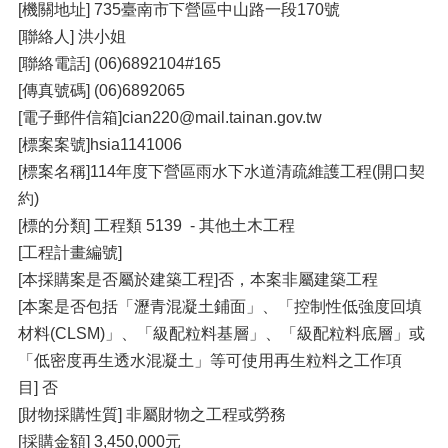
[機關地址] 735臺南市下營區中山路一段170號
[聯絡人] 洪小姐
[聯絡電話] (06)6892104#165
[傳真號碼] (06)6892065
[電子郵件信箱]cian220@mail.tainan.gov.tw
[標案案號]hsia1141006
[標案名稱]114年度下營區雨水下水道清疏維護工程(開口契
約)
[標的分類] 工程類 5139 - 其他土木工程
[工程計畫編號]
[本採購案是否屬於建築工程]否，本案非屬建築工程
[本案是否包括「瀝青混凝土鋪面」、「控制性低強度回填
材料(CLSM)」、「級配粒料基層」、「級配粒料底層」或
「低密度再生透水混凝土」等可使用再生粒料之工作項
目] 否
[財物採購性質] 非屬財物之工程或勞務
[採購金額] 3,450,000元