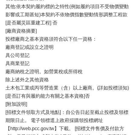
其他:依本契約履約標的之特性(例如履約項目不受物價變動
影響或工期甚短)本契約不依物價指數變動情形調整工程款
[是否屬災區重建工程] 否
[廠商資格摘要]
投標廠商之基本資格須符合以下任一資格：
廠商登記或設立之證明
具公司登記
具商業登記
廠商納稅之證明。如營業稅或所得稅
除上述外之其他資格
土木包工業或丙等營造業（含）以上廠商。(詳如投標須知)
[是否訂有與履約能力有關之基本資格]否
[附加說明]
[招標文件領取方式及地點]：自公告日起至截止投標及領標
期限日止。 電子領標逕上政府採購領投標網址
【http://web.pcc.gov.tw】下載。 [招標文件售價及付款方