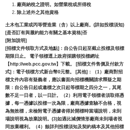
廠商納稅之證明。如營業稅或所得稅
除上述外之其他資格
土木包工業或丙等營造業（含）以上廠商。(詳如投標須知)
[
是否訂有與履約能力有關之基本資格]否
[附加說明]
[招標文件領取方式及地點]：自公告日起至截止投標及領標
期限日止。 電子領標逕上政府採購領投標網址
【http://web.pcc.gov.tw】下載。 [招標文件售價及付款方
式]：電子領標方式新台幣0元整。 [其他]：（1）廠商對招
標文件內容有疑義者，應以書面向招標機關請求釋疑之期
限：自公告日起或邀標之次日起等標期之四分之一，其尾
數不足一日者，以一日計。（2）利用電子領標者須取得憑
據，每一憑據以投標一次為限，廠商憑據查驗不合格，視
為無效標，未檢附電子憑據者得於開標時當場說明，未到
場說明視為放棄說明。(3)如遇比減價情形廠商未到場者視
同放棄權利。（4）餘詳列投標須知及契約稿本及其他招標