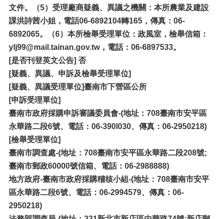
文件。（5）受理廠商疑義、異議之機關：本所農業及建設
課
洪詩茜
小姐，電話06-6892104轉165，傳真：06-
6892065。（6）本所檢舉受理單位：政風室，檢舉信箱：
ylj99
@mail.tainan.gov.tw
，電話：06-6897533。
[是否刊登英文公告] 否
[疑義、異議、申訴及檢舉受理單位]
[疑義、異議受理單位]臺南市下營區公所
[申訴受理單位]
臺南市政府採購申訴審議委員會-(地址：708臺南市安平區
永華路二段6號、電話：06-390l030、傳真：06-2950218)
[
檢舉受理單位]
臺南市調查處-(地址：708臺南市安平區永華路二段208號;
臺南市郵政60000號信箱、電話：06-2988888)
地方政府-臺南市政府採購稽核小組-(地址：708臺南市安平
區永華路二段6號、電話：06-2994579、傳真：06-
2950218)
法務部調查局-(地址：231新北市新店區中華路74號;新店郵