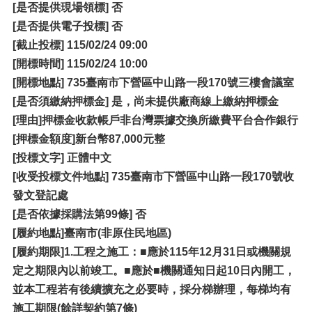
[是否提供現場領標] 否
[是否提供電子投標] 否
[
截止投標] 115/02/24 09:00
[開標時間] 115/02/24 10:00
[
開標地點] 735臺南市下營區中山路一段170號三樓會議室
[是否須繳納押標金] 是，尚未提供廠商線上繳納押標金
[理由]押標金收款帳戶非台灣票據交換所繳費平台合作銀行
[
押標金額度]新台幣87,000元整
[
投標文字] 正體中文
[收受投標文件地點] 735臺南市下營區中山路一段170號收
發文登記處
[是否依據採購法第99條] 否
[履約地點]臺南市(非原住民地區)
[
履約期限]1.工程之施工：■應於115年12月31日或機關規
定之期限內以前竣工。■應於■機關通知日起10日內開工，
並本工程若有後續擴充之必要時，採分梯辦理，每梯均有
施工期限(餘詳契約第7條)