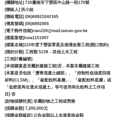
[機關地址] 735臺南市下營區中山路一段170號
[聯絡人] 洪小姐
[聯絡電話] (06)6892104#165
[傳真號碼] (06)6892065
[電子郵件信箱]cian220@mail.tainan.gov.tw
[
標案案號]hsia1151007
[標案名稱]115年度下營區零星及側溝改善工程(開口契約)
[標的分類] 工程類 5139 - 其他土木工程
[
工程計畫編號]
[本採購案是否屬於建築工程]否，本案非屬建築工程
[本案是否包括「瀝青混凝土鋪面」、「控制性低強度回填
材料(CLSM)」、「級配粒料基層」、「級配粒料底層」或
「低密度再生透水混凝土」等可使用再生粒料之工作項
目] 否
[財物採購性質] 非屬財物之工程或勞務
[
採購金額] 7,200,000元
[採購金額級距] 公告金額以上未達查核金額