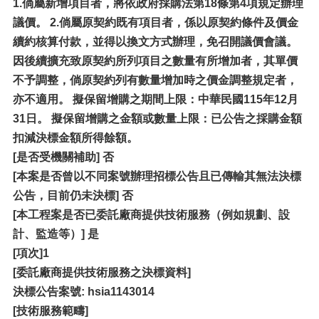
1.
倘屬新增項目者，將依政府採購法第18條第4項規定辦理
議價。 2.倘屬原契約既有項目者，係以原契約條件及價金
續約核算付款，並得以換文方式辦理，免召開議價會議。
因後續擴充致原契約所列項目之數量有所增加者，其單價
不予調整，倘原契約列有數量增加時之價金調整規定者，
亦不適用。 擬保留增購之期間上限：中華民國115年12月
31日。 擬保留增購之金額或數量上限：已公告之採購金額
扣減決標金額所得餘額。
[
是否受機關補助] 否
[本案是否曾以不同案號辦理招標公告且已傳輸其無法決標
公告，目前仍未決標] 否
[本工程案是否已委託廠商提供技術服務（例如規劃、設
計、監造等）] 是
[項次]1
[
委託廠商提供技術服務之決標資料]
決標公告案號: hsia1143014
[
技術服務範疇]